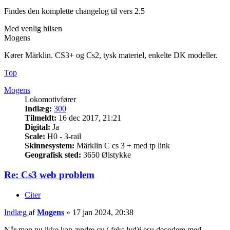
Findes den komplette changelog til vers 2.5
Med venlig hilsen
Mogens
Kører Märklin. CS3+ og Cs2, tysk materiel, enkelte DK modeller.
Top
Mogens
Lokomotivfører
Indlæg:
300
Tilmeldt:
16 dec 2017, 21:21
Digital:
Ja
Scale:
H0 - 3-rail
Skinnesystem:
Märklin C cs 3 + med tp link
Geografisk sted:
3650 Ølstykke
Re: Cs3 web problem
Citer
Indlæg
af
Mogens
»
17 jan 2024, 20:38
Når man nu ikke kan ændre cv ( feks lyd)i esu decodere med