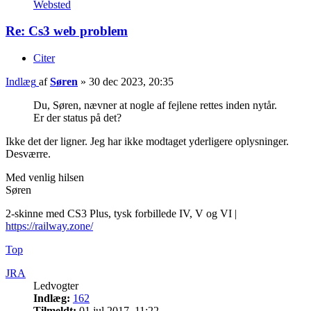
Websted
Re: Cs3 web problem
Citer
Indlæg
af
Søren
»
30 dec 2023, 20:35
Du, Søren, nævner at nogle af fejlene rettes inden nytår.
Er der status på det?
Ikke det der ligner. Jeg har ikke modtaget yderligere oplysninger.
Desværre.
Med venlig hilsen
Søren
2-skinne med CS3 Plus, tysk forbillede IV, V og VI |
https://railway.zone/
Top
JRA
Ledvogter
Indlæg:
162
Tilmeldt:
01 jul 2017, 11:22