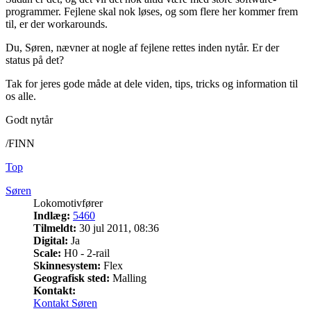
programmer. Fejlene skal nok løses, og som flere her kommer frem
til, er der workarounds.
Du, Søren, nævner at nogle af fejlene rettes inden nytår. Er der
status på det?
Tak for jeres gode måde at dele viden, tips, tricks og information til
os alle.
Godt nytår
/FINN
Top
Søren
Lokomotivfører
Indlæg:
5460
Tilmeldt:
30 jul 2011, 08:36
Digital:
Ja
Scale:
H0 - 2-rail
Skinnesystem:
Flex
Geografisk sted:
Malling
Kontakt:
Kontakt Søren