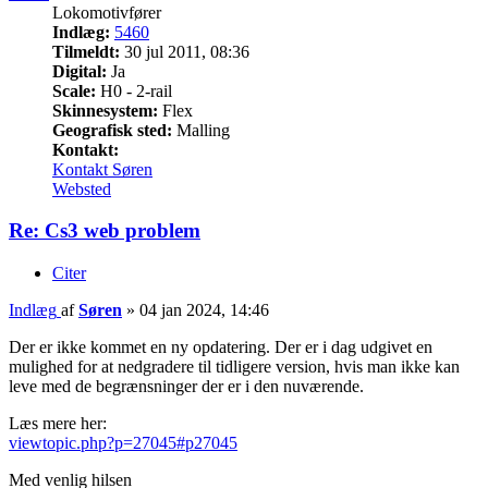
Lokomotivfører
Indlæg:
5460
Tilmeldt:
30 jul 2011, 08:36
Digital:
Ja
Scale:
H0 - 2-rail
Skinnesystem:
Flex
Geografisk sted:
Malling
Kontakt:
Kontakt Søren
Websted
Re: Cs3 web problem
Citer
Indlæg
af
Søren
»
04 jan 2024, 14:46
Der er ikke kommet en ny opdatering. Der er i dag udgivet en
mulighed for at nedgradere til tidligere version, hvis man ikke kan
leve med de begrænsninger der er i den nuværende.
Læs mere her:
viewtopic.php?p=27045#p27045
Med venlig hilsen