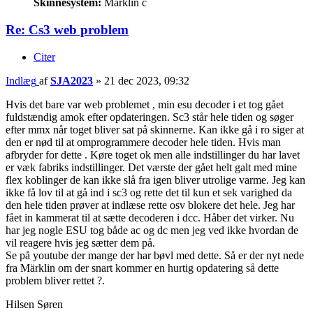
Skinnesystem:
Märklin c
Re: Cs3 web problem
Citer
Indlæg
af
SJA2023
»
21 dec 2023, 09:32
Hvis det bare var web problemet , min esu decoder i et tog gået
fuldstændig amok efter opdateringen. Sc3 står hele tiden og søger
efter mmx når toget bliver sat på skinnerne. Kan ikke gå i ro siger at
den er nød til at omprogrammere decoder hele tiden. Hvis man
afbryder for dette . Køre toget ok men alle indstillinger du har lavet
er væk fabriks indstillinger. Det værste der gået helt galt med mine
flex koblinger de kan ikke slå fra igen bliver utrolige varme. Jeg kan
ikke få lov til at gå ind i sc3 og rette det til kun et sek varighed da
den hele tiden prøver at indlæse rette osv blokere det hele. Jeg har
fået in kammerat til at sætte decoderen i dcc. Håber det virker. Nu
har jeg nogle ESU tog både ac og dc men jeg ved ikke hvordan de
vil reagere hvis jeg sætter dem på.
Se på youtube der mange der har bøvl med dette. Så er der nyt nede
fra Märklin om der snart kommer en hurtig opdatering så dette
problem bliver rettet ?.
Hilsen Søren