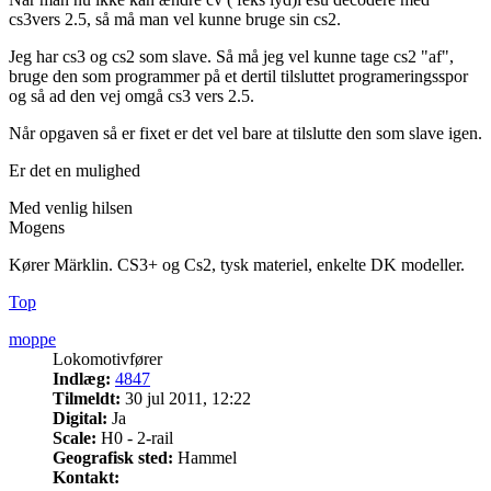
cs3vers 2.5, så må man vel kunne bruge sin cs2.
Jeg har cs3 og cs2 som slave. Så må jeg vel kunne tage cs2 "af",
bruge den som programmer på et dertil tilsluttet programeringsspor
og så ad den vej omgå cs3 vers 2.5.
Når opgaven så er fixet er det vel bare at tilslutte den som slave igen.
Er det en mulighed
Med venlig hilsen
Mogens
Kører Märklin. CS3+ og Cs2, tysk materiel, enkelte DK modeller.
Top
moppe
Lokomotivfører
Indlæg:
4847
Tilmeldt:
30 jul 2011, 12:22
Digital:
Ja
Scale:
H0 - 2-rail
Geografisk sted:
Hammel
Kontakt: