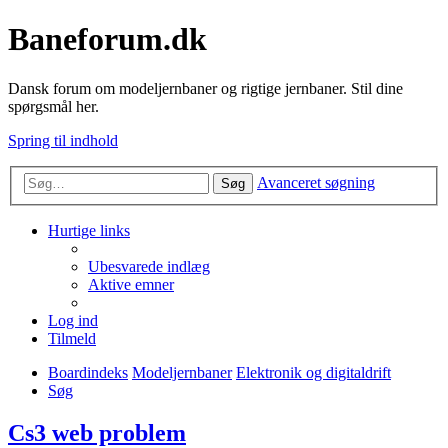
Baneforum.dk
Dansk forum om modeljernbaner og rigtige jernbaner. Stil dine
spørgsmål her.
Spring til indhold
Avanceret søgning
Søg
Hurtige links
Ubesvarede indlæg
Aktive emner
Log ind
Tilmeld
Boardindeks
Modeljernbaner
Elektronik og digitaldrift
Søg
Cs3 web problem