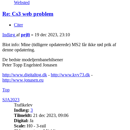
Websted
Re: Cs3 web problem
Citer
Indlæg
af
pejft
»
19 dec 2023, 23:10
Blot info: Mine (tidligere opdaterede) MS2 får ikke rød prik af
denne opdatering.
De bedste modeljernbanehilsener
Peter Topp Engelsted Jonasen
http://www.digitaltog.dk
-
http://www.kvv73.dk
-
http://www.jonasen.eu
Top
SJA2023
Trafikelev
Indlæg:
3
Tilmeldt:
21 dec 2023, 09:06
Digital:
Ja
Scale:
H0 - 3-rail