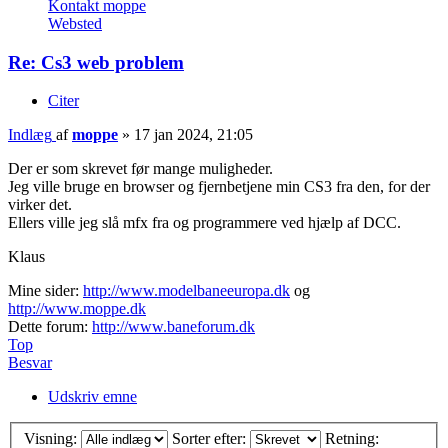
Kontakt moppe
Websted
Re: Cs3 web problem
Citer
Indlæg
af
moppe
»
17 jan 2024, 21:05
Der er som skrevet før mange muligheder.
Jeg ville bruge en browser og fjernbetjene min CS3 fra den, for der
virker det.
Ellers ville jeg slå mfx fra og programmere ved hjælp af DCC.
Klaus
Mine sider:
http://www.modelbaneeuropa.dk
og
http://www.moppe.dk
Dette forum:
http://www.baneforum.dk
Top
Besvar
Udskriv emne
Visning:
Sorter efter:
Retning: