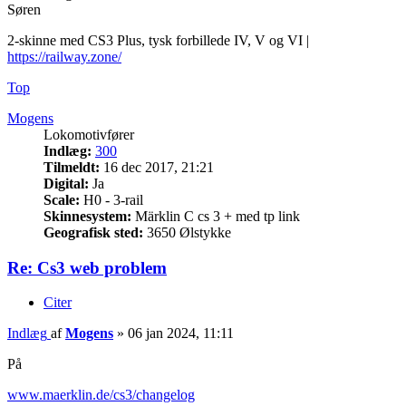
Søren
2-skinne med CS3 Plus, tysk forbillede IV, V og VI |
https://railway.zone/
Top
Mogens
Lokomotivfører
Indlæg:
300
Tilmeldt:
16 dec 2017, 21:21
Digital:
Ja
Scale:
H0 - 3-rail
Skinnesystem:
Märklin C cs 3 + med tp link
Geografisk sted:
3650 Ølstykke
Re: Cs3 web problem
Citer
Indlæg
af
Mogens
»
06 jan 2024, 11:11
På
www.maerklin.de/cs3/changelog