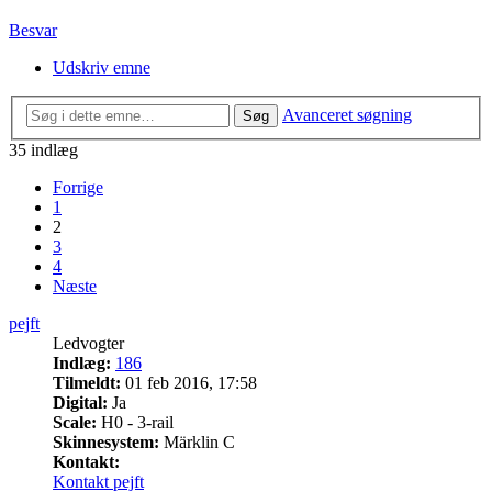
Besvar
Udskriv emne
Avanceret søgning
Søg
35 indlæg
Forrige
1
2
3
4
Næste
pejft
Ledvogter
Indlæg:
186
Tilmeldt:
01 feb 2016, 17:58
Digital:
Ja
Scale:
H0 - 3-rail
Skinnesystem:
Märklin C
Kontakt:
Kontakt pejft