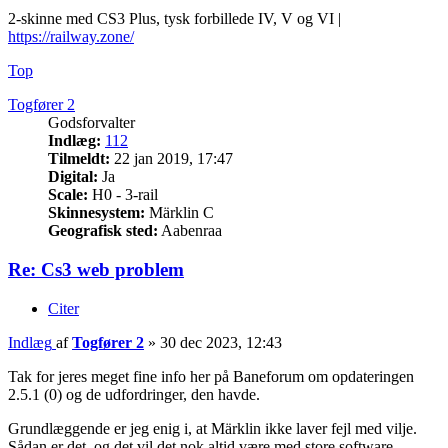
2-skinne med CS3 Plus, tysk forbillede IV, V og VI |
https://railway.zone/
Top
Togfører 2
Godsforvalter
Indlæg:
112
Tilmeldt:
22 jan 2019, 17:47
Digital:
Ja
Scale:
H0 - 3-rail
Skinnesystem:
Märklin C
Geografisk sted:
Aabenraa
Re: Cs3 web problem
Citer
Indlæg
af
Togfører 2
»
30 dec 2023, 12:43
Tak for jeres meget fine info her på Baneforum om opdateringen
2.5.1 (0) og de udfordringer, den havde.
Grundlæggende er jeg enig i, at Märklin ikke laver fejl med vilje.
Sådan er det, og det vil det nok altid være med store software-