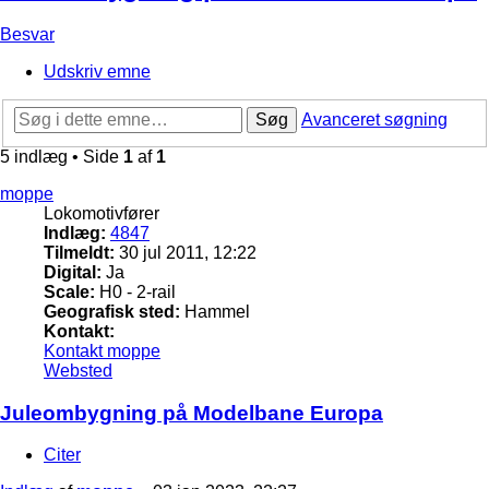
Besvar
Udskriv emne
Søg
Avanceret søgning
5 indlæg • Side
1
af
1
moppe
Lokomotivfører
Indlæg:
4847
Tilmeldt:
30 jul 2011, 12:22
Digital:
Ja
Scale:
H0 - 2-rail
Geografisk sted:
Hammel
Kontakt:
Kontakt moppe
Websted
Juleombygning på Modelbane Europa
Citer