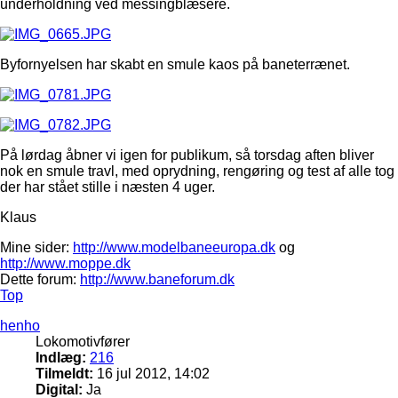
underholdning ved messingblæsere.
Byfornyelsen har skabt en smule kaos på baneterrænet.
På lørdag åbner vi igen for publikum, så torsdag aften bliver
nok en smule travl, med oprydning, rengøring og test af alle tog
der har stået stille i næsten 4 uger.
Klaus
Mine sider:
http://www.modelbaneeuropa.dk
og
http://www.moppe.dk
Dette forum:
http://www.baneforum.dk
Top
henho
Lokomotivfører
Indlæg:
216
Tilmeldt:
16 jul 2012, 14:02
Digital:
Ja