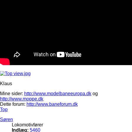
Klaus
Mine sider:
http://www.modelbaneeuropa.dk
og
http://www.moppe.dk
Dette forum:
http://www.baneforum.dk
Top
Søren
Lokomotivfører
Indlæg:
5460