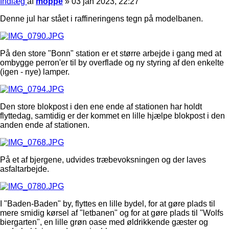
Indlæg
af
moppe
»
03 jan 2023, 22:27
Denne jul har stået i raffineringens tegn på modelbanen.
På den store "Bonn" station er et større arbejde i gang med at
ombygge perron'er til by overflade og ny styring af den enkelte
(igen - nye) lamper.
Den store blokpost i den ene ende af stationen har holdt
flyttedag, samtidig er der kommet en lille hjælpe blokpost i den
anden ende af stationen.
På et af bjergene, udvides træbevoksningen og der laves
asfaltarbejde.
I "Baden-Baden" by, flyttes en lille bydel, for at gøre plads til
mere smidig kørsel af "letbanen" og for at gøre plads til "Wolfs
biergarten", en lille grøn oase med øldrikkende gæster og