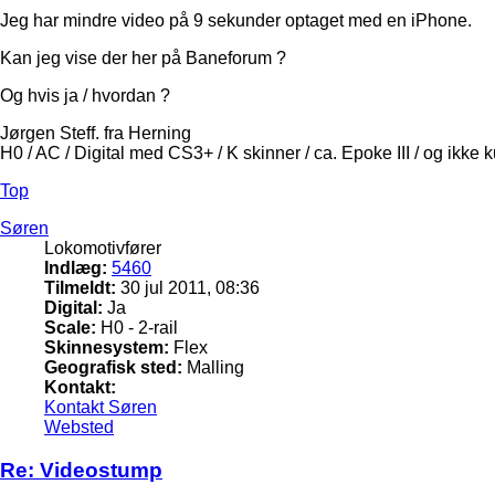
Jeg har mindre video på 9 sekunder optaget med en iPhone.
Kan jeg vise der her på Baneforum ?
Og hvis ja / hvordan ?
Jørgen Steff. fra Herning
H0 / AC / Digital med CS3+ / K skinner / ca. Epoke III / og ikke 
Top
Søren
Lokomotivfører
Indlæg:
5460
Tilmeldt:
30 jul 2011, 08:36
Digital:
Ja
Scale:
H0 - 2-rail
Skinnesystem:
Flex
Geografisk sted:
Malling
Kontakt:
Kontakt Søren
Websted
Re: Videostump