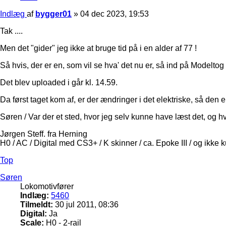
Indlæg
af
bygger01
»
04 dec 2023, 19:53
Tak ....
Men det "gider" jeg ikke at bruge tid på i en alder af 77 !
Så hvis, der er en, som vil se hva' det nu er, så ind på Modelt
Det blev uploaded i går kl. 14.59.
Da først taget kom af, er der ændringer i det elektriske, så de
Søren / Var der et sted, hvor jeg selv kunne have læst det, og h
Jørgen Steff. fra Herning
H0 / AC / Digital med CS3+ / K skinner / ca. Epoke III / og ikke 
Top
Søren
Lokomotivfører
Indlæg:
5460
Tilmeldt:
30 jul 2011, 08:36
Digital:
Ja
Scale:
H0 - 2-rail