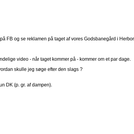
og på FB og se reklamen på taget af vores Godsbanegård i Herborg
n endelige video - når taget kommer på - kommer om et par dage.
vordan skulle jeg søge efter den slags ?
kun DK (p. gr. af dampen).