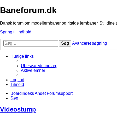
Baneforum.dk
Dansk forum om modeljernbaner og rigtige jernbaner. Stil dine 
Spring til indhold
Søg
Avanceret søgning
Hurtige links
Ubesvarede indlæg
Aktive emner
Log ind
Tilmeld
Boardindeks
Andet
Forumsupport
Søg
Videostump