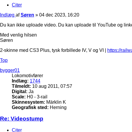
Citer
Indlæg
af
Søren
»
04 dec 2023, 16:20
Du kan ikke uploade video. Du kan uploade til YouTube og linke
Med venlig hilsen
Søren
2-skinne med CS3 Plus, tysk forbillede IV, V og VI |
https://rail
Top
bygger01
Lokomotivfører
Indlæg:
1744
Tilmeldt:
10 aug 2011, 07:57
Digital:
Ja
Scale:
H0 - 3-rail
Skinnesystem:
Märklin K
Geografisk sted:
Herning
Re: Videostump
Citer