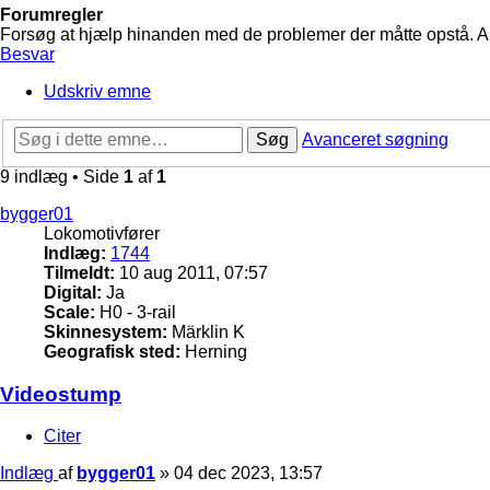
Forumregler
Forsøg at hjælp hinanden med de problemer der måtte opstå. Arbe
Besvar
Udskriv emne
Søg
Avanceret søgning
9 indlæg • Side
1
af
1
bygger01
Lokomotivfører
Indlæg:
1744
Tilmeldt:
10 aug 2011, 07:57
Digital:
Ja
Scale:
H0 - 3-rail
Skinnesystem:
Märklin K
Geografisk sted:
Herning
Videostump
Citer
Indlæg
af
bygger01
»
04 dec 2023, 13:57