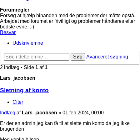
Forumregler
Forsøg at hjælp hinanden med de problemer der måtte opstå.
Arbejdet med forumet er frivilligt og problemer håndteres efter
bedste evne. :-)
Besvar
Udskriv emne
Søg
Avanceret søgning
2 indlæg • Side
1
af
1
Lars_jacobsen
Sletning af konto
Citer
Indlæg
af
Lars_jacobsen
»
01 feb 2024, 00:00
Er der en admin jeg kan få til at slette min konto da jeg ikke
bruger den
Med venlig hilsen