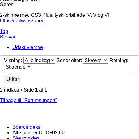
Søren
2-skinne med CS3 Plus, tysk forbillede IV, V og VI |
https://railway.zone/
Top
Besvar
Udskriv emne
Visning:
Sorter efter:
Retning:
2 indlæg • Side
1
af
1
Tilbage til "Forumsupport"
Boardindeks
Alle tider er
UTC+02:00
Slet cookies