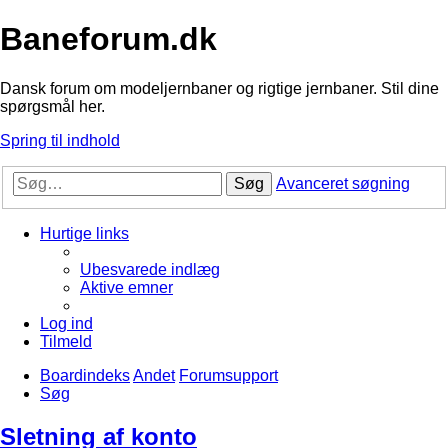
Baneforum.dk
Dansk forum om modeljernbaner og rigtige jernbaner. Stil dine
spørgsmål her.
Spring til indhold
Søg
Avanceret søgning
Hurtige links
Ubesvarede indlæg
Aktive emner
Log ind
Tilmeld
Boardindeks
Andet
Forumsupport
Søg
Sletning af konto