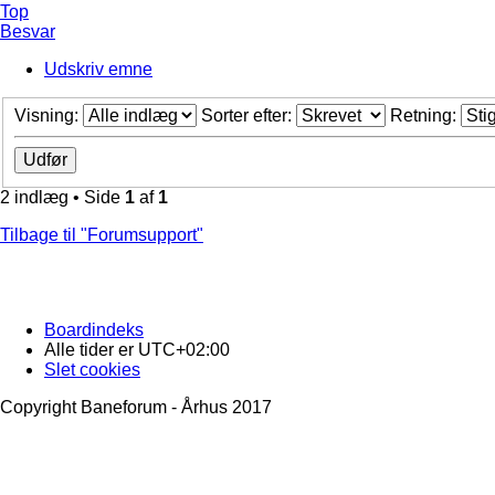
Top
Besvar
Udskriv emne
Visning:
Sorter efter:
Retning:
2 indlæg • Side
1
af
1
Tilbage til "Forumsupport"
Boardindeks
Alle tider er
UTC+02:00
Slet cookies
Copyright Baneforum - Århus 2017