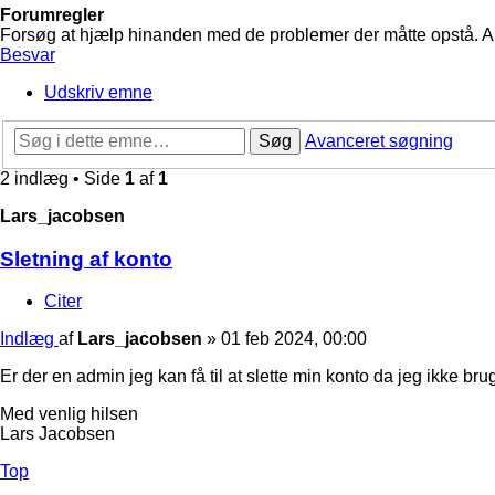
Forumregler
Forsøg at hjælp hinanden med de problemer der måtte opstå. Arbe
Besvar
Udskriv emne
Søg
Avanceret søgning
2 indlæg • Side
1
af
1
Lars_jacobsen
Sletning af konto
Citer
Indlæg
af
Lars_jacobsen
»
01 feb 2024, 00:00
Er der en admin jeg kan få til at slette min konto da jeg ikke br
Med venlig hilsen
Lars Jacobsen
Top