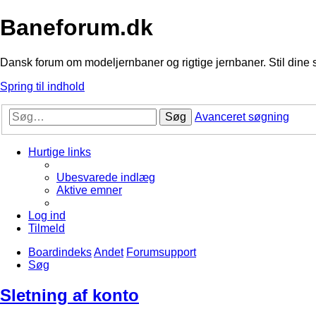
Baneforum.dk
Dansk forum om modeljernbaner og rigtige jernbaner. Stil dine 
Spring til indhold
Søg
Avanceret søgning
Hurtige links
Ubesvarede indlæg
Aktive emner
Log ind
Tilmeld
Boardindeks
Andet
Forumsupport
Søg
Sletning af konto