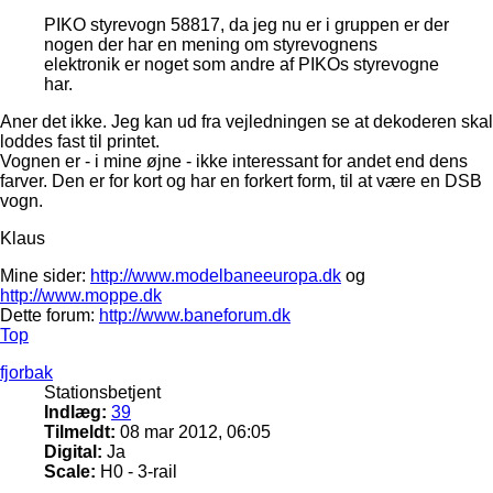
PIKO styrevogn 58817, da jeg nu er i gruppen er der
nogen der har en mening om styrevognens
elektronik er noget som andre af PIKOs styrevogne
har.
Aner det ikke. Jeg kan ud fra vejledningen se at dekoderen skal
loddes fast til printet.
Vognen er - i mine øjne - ikke interessant for andet end dens
farver. Den er for kort og har en forkert form, til at være en DSB
vogn.
Klaus
Mine sider:
http://www.modelbaneeuropa.dk
og
http://www.moppe.dk
Dette forum:
http://www.baneforum.dk
Top
fjorbak
Stationsbetjent
Indlæg:
39
Tilmeldt:
08 mar 2012, 06:05
Digital:
Ja
Scale:
H0 - 3-rail