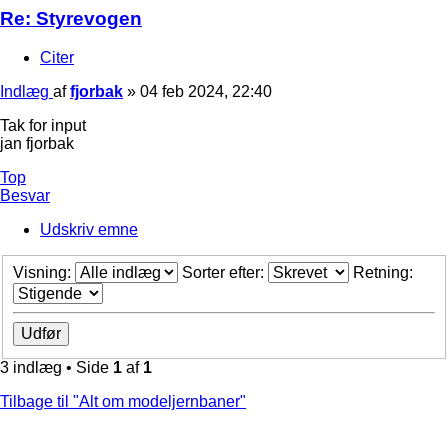
Re: Styrevogen
Citer
Indlæg
af
fjorbak
»
04 feb 2024, 22:40
Tak for input
jan fjorbak
Top
Besvar
Udskriv emne
Visning:
Sorter efter:
Retning:
3 indlæg • Side
1
af
1
Tilbage til "Alt om modeljernbaner"