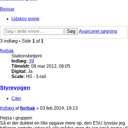
Besvar
Udskriv emne
Søg
Avanceret søgning
3 indlæg • Side
1
af
1
fjorbak
Stationsbetjent
Indlæg:
39
Tilmeldt:
08 mar 2012, 06:05
Digital:
Ja
Scale:
H0 - 3-rail
Styrevogen
Citer
Indlæg
af
fjorbak
»
03 feb 2024, 19:13
Hejsa i gruppen
Så er der dukket en lille opgave mere op, den ESU lysstav jeg