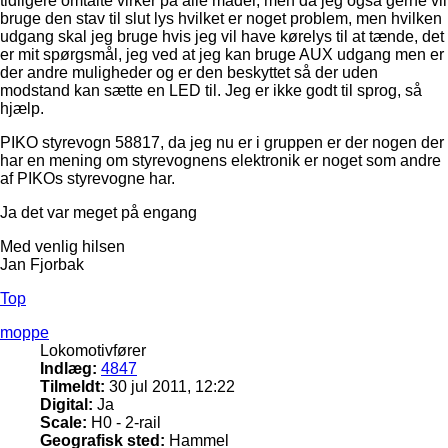
tidligere omtalte virker på alle måder, men da jeg også gerne vil
bruge den stav til slut lys hvilket er noget problem, men hvilken
udgang skal jeg bruge hvis jeg vil have kørelys til at tænde, det
er mit spørgsmål, jeg ved at jeg kan bruge AUX udgang men er
der andre muligheder og er den beskyttet så der uden
modstand kan sætte en LED til. Jeg er ikke godt til sprog, så
hjælp.
PIKO styrevogn 58817, da jeg nu er i gruppen er der nogen der
har en mening om styrevognens elektronik er noget som andre
af PIKOs styrevogne har.
Ja det var meget på engang
Med venlig hilsen
Jan Fjorbak
Top
moppe
Lokomotivfører
Indlæg:
4847
Tilmeldt:
30 jul 2011, 12:22
Digital:
Ja
Scale:
H0 - 2-rail
Geografisk sted:
Hammel