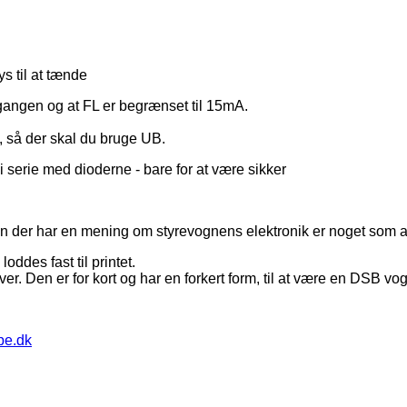
s til at tænde
ngen og at FL er begrænset til 15mA.
k, så der skal du bruge UB.
serie med dioderne - bare for at være sikker
en der har en mening om styrevognens elektronik er noget som a
ddes fast til printet.
ver. Den er for kort og har en forkert form, til at være en DSB vo
pe.dk