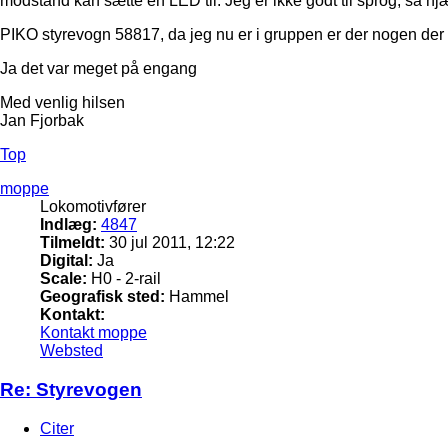
modstand kan sætte en LED til. Jeg er ikke godt til sprog, så hj
PIKO styrevogn 58817, da jeg nu er i gruppen er der nogen der
Ja det var meget på engang
Med venlig hilsen
Jan Fjorbak
Top
moppe
Lokomotivfører
Indlæg:
4847
Tilmeldt:
30 jul 2011, 12:22
Digital:
Ja
Scale:
H0 - 2-rail
Geografisk sted:
Hammel
Kontakt:
Kontakt moppe
Websted
Re: Styrevogen
Citer