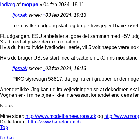
Indlæg
af
moppe
»
04 feb 2024, 18:11
fjorbak
skrev:
↑
03 feb 2024, 19:13
men hvilken udgang skal jeg bruge hvis jeg vil have kørely
FL udgangen. ESU anbefaler at gøre det sammen med +5V udga
Start med at prøve den kombination.
Hvis du har to hvide lysdioder i serie, vil 5 volt næppe være no
Hvis du bruger UB, så start med at sætte en 1kOhms modstand i 
fjorbak
skrev:
↑
03 feb 2024, 19:13
PIKO styrevogn 58817, da jeg nu er i gruppen er der nog
Aner det ikke. Jeg kan ud fra vejledningen se at dekoderen skal lo
Vognen er - i mine øjne - ikke interessant for andet end dens far
Klaus
Mine sider:
http://www.modelbaneeuropa.dk
og
http://www.mop
Dette forum:
http://www.baneforum.dk
Top
fjorbak