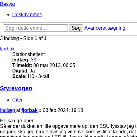
Besvar
Udskriv emne
Søg
Avanceret søgning
3 indlæg • Side
1
af
1
fjorbak
Stationsbetjent
Indlæg:
39
Tilmeldt:
08 mar 2012, 06:05
Digital:
Ja
Scale:
H0 - 3-rail
Styrevogen
Citer
Indlæg
af
fjorbak
»
03 feb 2024, 19:13
Hejsa i gruppen
Så er der dukket en lille opgave mere op, den ESU lysstav jeg ti
udgang skal jeg bruge hvis jeg vil have kørelys til at tænde, 