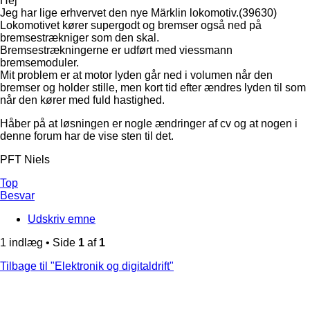
Hej
Jeg har lige erhvervet den nye Märklin lokomotiv.(39630)
Lokomotivet kører supergodt og bremser også ned på
bremsestrækniger som den skal.
Bremsestrækningerne er udført med viessmann
bremsemoduler.
Mit problem er at motor lyden går ned i volumen når den
bremser og holder stille, men kort tid efter ændres lyden til som
når den kører med fuld hastighed.
Håber på at løsningen er nogle ændringer af cv og at nogen i
denne forum har de vise sten til det.
PFT Niels
Top
Besvar
Udskriv emne
1 indlæg • Side
1
af
1
Tilbage til "Elektronik og digitaldrift"