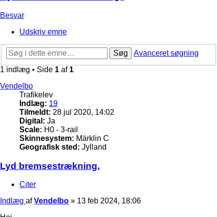
Besvar
Udskriv emne
Søg
Avanceret søgning
1 indlæg • Side
1
af
1
Vendelbo
Trafikelev
Indlæg:
19
Tilmeldt:
28 jul 2020, 14:02
Digital:
Ja
Scale:
H0 - 3-rail
Skinnesystem:
Märklin C
Geografisk sted:
Jylland
Lyd bremsestrækning.
Citer
Indlæg
af
Vendelbo
»
13 feb 2024, 18:06