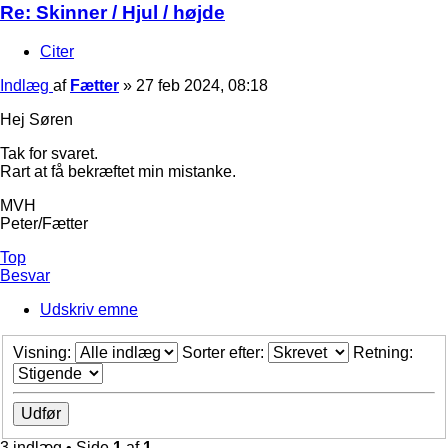
Re: Skinner / Hjul / højde
Citer
Indlæg
af
Fætter
»
27 feb 2024, 08:18
Hej Søren
Tak for svaret.
Rart at få bekræftet min mistanke.
MVH
Peter/Fætter
Top
Besvar
Udskriv emne
Visning:
Sorter efter:
Retning:
3 indlæg • Side
1
af
1