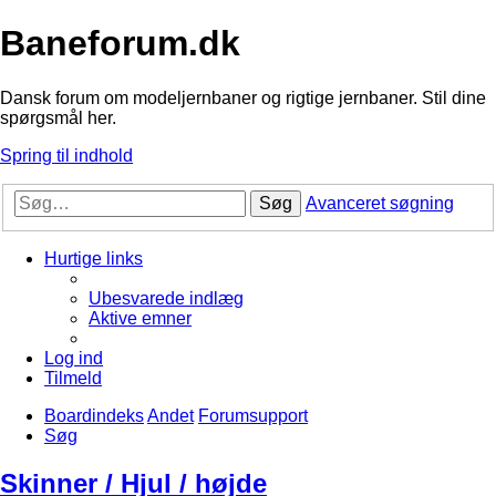
Baneforum.dk
Dansk forum om modeljernbaner og rigtige jernbaner. Stil dine
spørgsmål her.
Spring til indhold
Søg
Avanceret søgning
Hurtige links
Ubesvarede indlæg
Aktive emner
Log ind
Tilmeld
Boardindeks
Andet
Forumsupport
Søg
Skinner / Hjul / højde