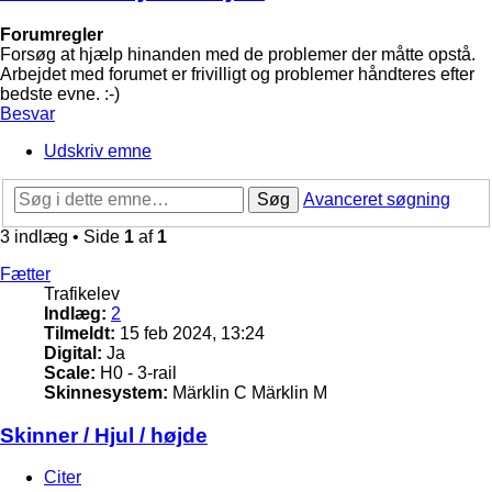
Forumregler
Forsøg at hjælp hinanden med de problemer der måtte opstå.
Arbejdet med forumet er frivilligt og problemer håndteres efter
bedste evne. :-)
Besvar
Udskriv emne
Søg
Avanceret søgning
3 indlæg • Side
1
af
1
Fætter
Trafikelev
Indlæg:
2
Tilmeldt:
15 feb 2024, 13:24
Digital:
Ja
Scale:
H0 - 3-rail
Skinnesystem:
Märklin C Märklin M
Skinner / Hjul / højde
Citer