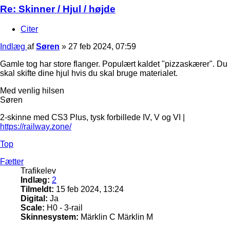
Re: Skinner / Hjul / højde
Citer
Indlæg
af
Søren
»
27 feb 2024, 07:59
Gamle tog har store flanger. Populært kaldet "pizzaskærer". Du
skal skifte dine hjul hvis du skal bruge materialet.
Med venlig hilsen
Søren
2-skinne med CS3 Plus, tysk forbillede IV, V og VI |
https://railway.zone/
Top
Fætter
Trafikelev
Indlæg:
2
Tilmeldt:
15 feb 2024, 13:24
Digital:
Ja
Scale:
H0 - 3-rail
Skinnesystem:
Märklin C Märklin M