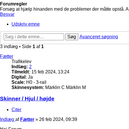
Forumregler
Forsøg at hjælp hinanden med de problemer der måtte opstå. Arbe
Besvar
Udskriv emne
Søg
Avanceret søgning
3 indlæg • Side
1
af
1
Fætter
Trafikelev
Indlæg:
2
Tilmeldt:
15 feb 2024, 13:24
Digital:
Ja
Scale:
H0 - 3-rail
Skinnesystem:
Märklin C Märklin M
Skinner / Hjul / højde
Citer
Indlæg
af
Fætter
»
26 feb 2024, 09:39