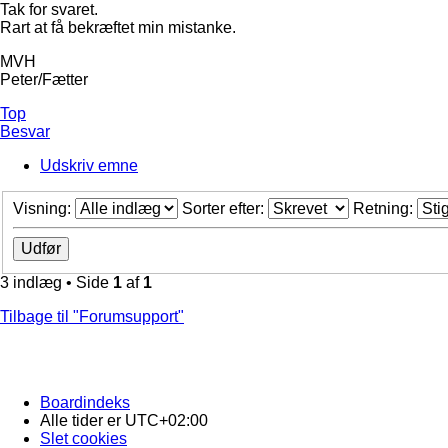
Tak for svaret.
Rart at få bekræftet min mistanke.
MVH
Peter/Fætter
Top
Besvar
Udskriv emne
Visning:
Sorter efter:
Retning:
3 indlæg • Side
1
af
1
Tilbage til "Forumsupport"
Boardindeks
Alle tider er
UTC+02:00
Slet cookies