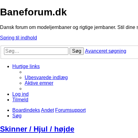
Baneforum.dk
Dansk forum om modeljernbaner og rigtige jernbaner. Stil dine 
Spring til indhold
Søg
Avanceret søgning
Hurtige links
Ubesvarede indlæg
Aktive emner
Log ind
Tilmeld
Boardindeks
Andet
Forumsupport
Søg
Skinner / Hjul / højde