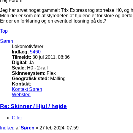
Hej Forum
Jeg har arvet noget gammelt Trix Express tog størrelse H0, og 
Men der er som om at styredelen af hjulene er for store og derfor
Er der en forklaring og en eventuel løsning på det?
Top
Søren
Lokomotivfører
Indlæg:
5460
Tilmeldt:
30 jul 2011, 08:36
Digital:
Ja
Scale:
H0 - 2-rail
Skinnesystem:
Flex
Geografisk sted:
Malling
Kontakt:
Kontakt Søren
Websted
Re: Skinner / Hjul / højde
Citer
Indlæg
af
Søren
»
27 feb 2024, 07:59