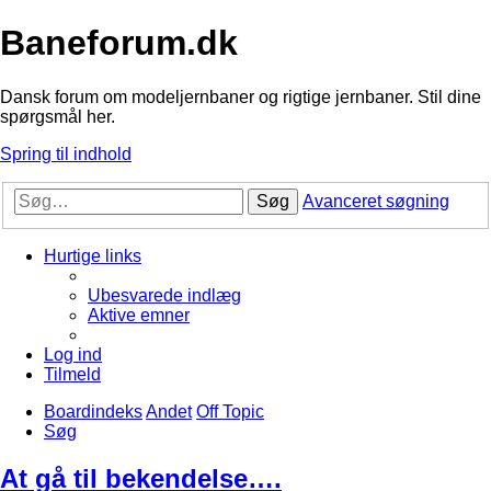
Baneforum.dk
Dansk forum om modeljernbaner og rigtige jernbaner. Stil dine
spørgsmål her.
Spring til indhold
Søg
Avanceret søgning
Hurtige links
Ubesvarede indlæg
Aktive emner
Log ind
Tilmeld
Boardindeks
Andet
Off Topic
Søg
At gå til bekendelse….