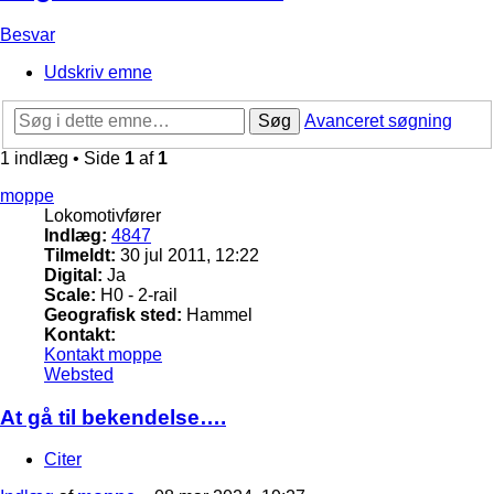
Besvar
Udskriv emne
Søg
Avanceret søgning
1 indlæg • Side
1
af
1
moppe
Lokomotivfører
Indlæg:
4847
Tilmeldt:
30 jul 2011, 12:22
Digital:
Ja
Scale:
H0 - 2-rail
Geografisk sted:
Hammel
Kontakt:
Kontakt moppe
Websted
At gå til bekendelse….
Citer