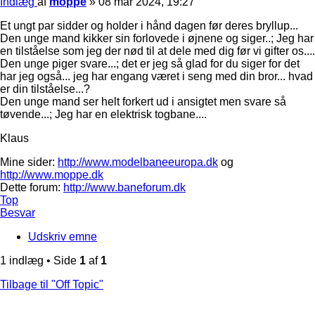
Indlæg
af
moppe
»
08 mar 2024, 19:27
Et ungt par sidder og holder i hånd dagen før deres bryllup...
Den unge mand kikker sin forlovede i øjnene og siger..; Jeg har
en tilståelse som jeg der nød til at dele med dig før vi gifter os....
Den unge piger svare...; det er jeg så glad for du siger for det
har jeg også... jeg har engang været i seng med din bror... hvad
er din tilståelse...?
Den unge mand ser helt forkert ud i ansigtet men svare så
tøvende...; Jeg har en elektrisk togbane....
Klaus
Mine sider:
http://www.modelbaneeuropa.dk
og
http://www.moppe.dk
Dette forum:
http://www.baneforum.dk
Top
Besvar
Udskriv emne
1 indlæg • Side
1
af
1
Tilbage til "Off Topic"