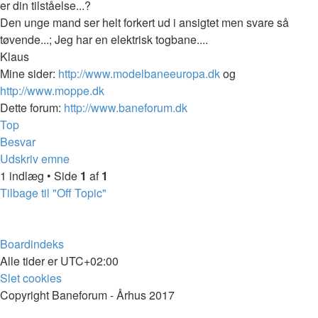
er din tilståelse...?
Den unge mand ser helt forkert ud i ansigtet men svare så
tøvende...; Jeg har en elektrisk togbane....
Klaus
Mine sider:
http://www.modelbaneeuropa.dk
og
http://www.moppe.dk
Dette forum:
http://www.baneforum.dk
Top
Besvar
Udskriv emne
1 indlæg • Side
1
af
1
Tilbage til "Off Topic"
Boardindeks
Alle tider er
UTC+02:00
Slet cookies
Copyright Baneforum - Århus 2017