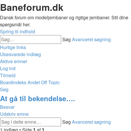
Baneforum.dk
Dansk forum om modeljernbaner og rigtige jernbaner. Stil dine
spørgsmål her.
Spring til indhold
Søg
Avanceret søgning
Hurtige links
Ubesvarede indlæg
Aktive emner
Log ind
Tilmeld
Boardindeks
Andet
Off Topic
Søg
At gå til bekendelse….
Besvar
Udskriv emne
Søg
Avanceret søgning
1 indlæg • Side
1
af
1