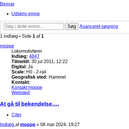
Besvar
Udskriv emne
Søg
Avanceret søgning
1 indlæg • Side
1
af
1
moppe
Lokomotivfører
Indlæg:
4847
Tilmeldt:
30 jul 2011, 12:22
Digital:
Ja
Scale:
H0 - 2-rail
Geografisk sted:
Hammel
Kontakt:
Kontakt moppe
Websted
At gå til bekendelse….
Citer
Indlæg
af
moppe
»
08 mar 2024, 19:27