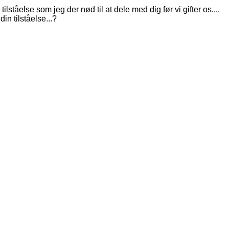
ståelse som jeg der nød til at dele med dig før vi gifter os....
in tilståelse...?