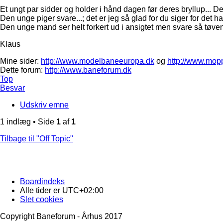
Et ungt par sidder og holder i hånd dagen før deres bryllup... Den
Den unge piger svare...; det er jeg så glad for du siger for det ha
Den unge mand ser helt forkert ud i ansigtet men svare så tøvend
Klaus
Mine sider:
http://www.modelbaneeuropa.dk
og
http://www.mop
Dette forum:
http://www.baneforum.dk
Top
Besvar
Udskriv emne
1 indlæg • Side
1
af
1
Tilbage til "Off Topic"
Boardindeks
Alle tider er
UTC+02:00
Slet cookies
Copyright Baneforum - Århus 2017