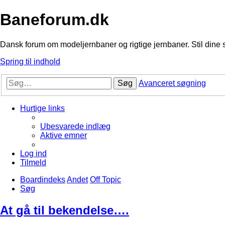
Baneforum.dk
Dansk forum om modeljernbaner og rigtige jernbaner. Stil dine 
Spring til indhold
Søg
Avanceret søgning
Hurtige links
Ubesvarede indlæg
Aktive emner
Log ind
Tilmeld
Boardindeks
Andet
Off Topic
Søg
At gå til bekendelse….