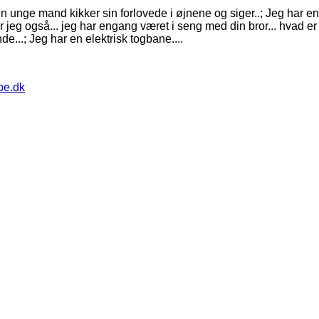
 unge mand kikker sin forlovede i øjnene og siger..; Jeg har en til
r jeg også... jeg har engang været i seng med din bror... hvad er d
e...; Jeg har en elektrisk togbane....
pe.dk