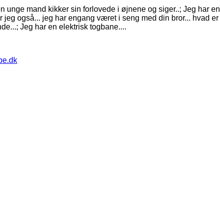
 unge mand kikker sin forlovede i øjnene og siger..; Jeg har en til
r jeg også... jeg har engang været i seng med din bror... hvad er d
e...; Jeg har en elektrisk togbane....
pe.dk