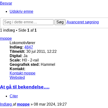
Besvar
Udskriv emne
Søg
Avanceret søgning
1 indlæg • Side
1
af
1
moppe
Lokomotivfører
Indlæg:
4847
Tilmeldt:
30 jul 2011, 12:22
Digital:
Ja
Scale:
H0 - 2-rail
Geografisk sted:
Hammel
Kontakt:
Kontakt moppe
Websted
At gå til bekendelse….
Citer
Indlæg
af
moppe
»
08 mar 2024, 19:27