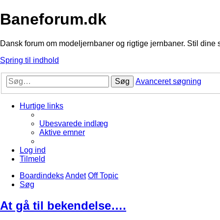
Baneforum.dk
Dansk forum om modeljernbaner og rigtige jernbaner. Stil dine 
Spring til indhold
Søg
Avanceret søgning
Hurtige links
Ubesvarede indlæg
Aktive emner
Log ind
Tilmeld
Boardindeks
Andet
Off Topic
Søg
At gå til bekendelse….