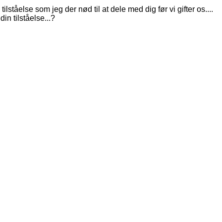
ståelse som jeg der nød til at dele med dig før vi gifter os....
in tilståelse...?