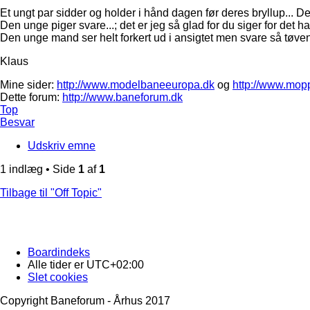
Et ungt par sidder og holder i hånd dagen før deres bryllup... Den
Den unge piger svare...; det er jeg så glad for du siger for det ha
Den unge mand ser helt forkert ud i ansigtet men svare så tøvend
Klaus
Mine sider:
http://www.modelbaneeuropa.dk
og
http://www.mop
Dette forum:
http://www.baneforum.dk
Top
Besvar
Udskriv emne
1 indlæg • Side
1
af
1
Tilbage til "Off Topic"
Boardindeks
Alle tider er
UTC+02:00
Slet cookies
Copyright Baneforum - Århus 2017