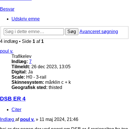
Besvar
Udskriv emne
Søg
Avanceret søgning
4 indlæg • Side
1
af
1
poul v.
Trafikelev
Indlæg:
7
Tilmeldt:
26 dec 2023, 13:05
Digital:
Ja
Scale:
H0 - 3-rail
Skinnesystem:
mârklin c + k
Geografisk sted:
thisted
DSB ER 4
Citer
Indlæg
af
poul v.
»
11 maj 2024, 21:46