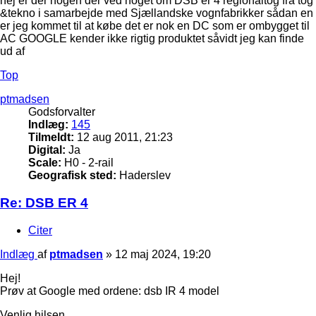
hej er der nogen der ved noget om DSB er 4 regionaltog fra tog
&tekno i samarbejde med Sjællandske vognfabrikker sådan en
er jeg kommet til at købe det er nok en DC som er ombygget til
AC GOOGLE kender ikke rigtig produktet såvidt jeg kan finde
ud af
Top
ptmadsen
Godsforvalter
Indlæg:
145
Tilmeldt:
12 aug 2011, 21:23
Digital:
Ja
Scale:
H0 - 2-rail
Geografisk sted:
Haderslev
Re: DSB ER 4
Citer
Indlæg
af
ptmadsen
»
12 maj 2024, 19:20
Hej!
Prøv at Google med ordene: dsb IR 4 model
Venlig hilsen