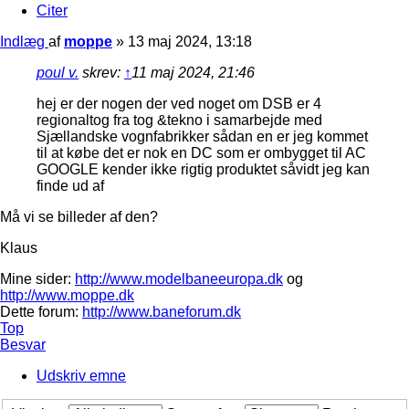
Citer
Indlæg
af
moppe
»
13 maj 2024, 13:18
poul v.
skrev:
↑
11 maj 2024, 21:46
hej er der nogen der ved noget om DSB er 4
regionaltog fra tog &tekno i samarbejde med
Sjællandske vognfabrikker sådan en er jeg kommet
til at købe det er nok en DC som er ombygget til AC
GOOGLE kender ikke rigtig produktet såvidt jeg kan
finde ud af
Må vi se billeder af den?
Klaus
Mine sider:
http://www.modelbaneeuropa.dk
og
http://www.moppe.dk
Dette forum:
http://www.baneforum.dk
Top
Besvar
Udskriv emne