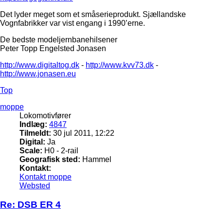
Det lyder meget som et småserieprodukt. Sjællandske
Vognfabrikker var vist engang i 1990’erne.
De bedste modeljernbanehilsener
Peter Topp Engelsted Jonasen
http://www.digitaltog.dk
-
http://www.kvv73.dk
-
http://www.jonasen.eu
Top
moppe
Lokomotivfører
Indlæg:
4847
Tilmeldt:
30 jul 2011, 12:22
Digital:
Ja
Scale:
H0 - 2-rail
Geografisk sted:
Hammel
Kontakt:
Kontakt moppe
Websted
Re: DSB ER 4