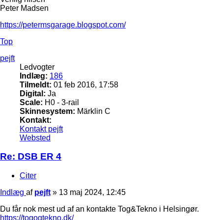
Peter Madsen
https://petermsgarage.blogspot.com/
Top
pejft
Ledvogter
Indlæg:
186
Tilmeldt:
01 feb 2016, 17:58
Digital:
Ja
Scale:
H0 - 3-rail
Skinnesystem:
Märklin C
Kontakt:
Kontakt pejft
Websted
Re: DSB ER 4
Citer
Indlæg
af
pejft
»
13 maj 2024, 12:45
Du får nok mest ud af an kontakte Tog&Tekno i Helsingør.
https://togogtekno.dk/