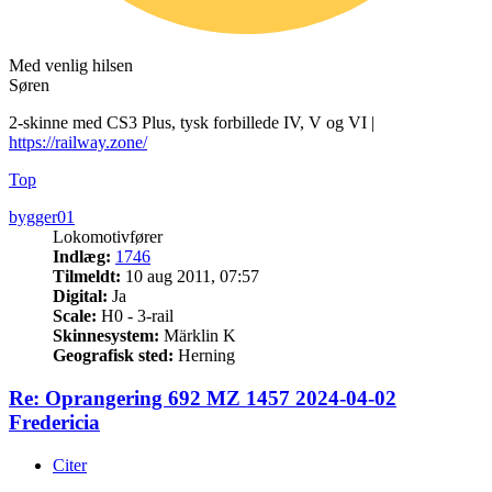
Med venlig hilsen
Søren
2-skinne med CS3 Plus, tysk forbillede IV, V og VI |
https://railway.zone/
Top
bygger01
Lokomotivfører
Indlæg:
1746
Tilmeldt:
10 aug 2011, 07:57
Digital:
Ja
Scale:
H0 - 3-rail
Skinnesystem:
Märklin K
Geografisk sted:
Herning
Re: Oprangering 692 MZ 1457 2024-04-02
Fredericia
Citer