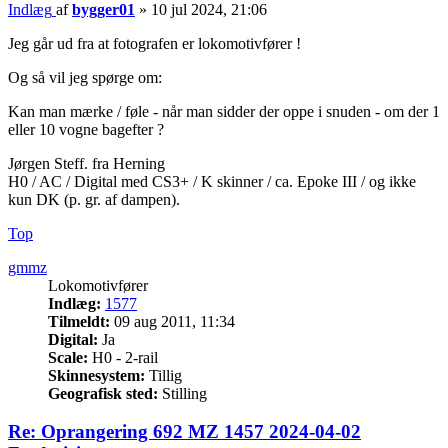
Indlæg
af
bygger01
»
10 jul 2024, 21:06
Jeg går ud fra at fotografen er lokomotivfører !
Og så vil jeg spørge om:
Kan man mærke / føle - når man sidder der oppe i snuden - om der 1
eller 10 vogne bagefter ?
Jørgen Steff. fra Herning
H0 / AC / Digital med CS3+ / K skinner / ca. Epoke III / og ikke
kun DK (p. gr. af dampen).
Top
gmmz
Lokomotivfører
Indlæg:
1577
Tilmeldt:
09 aug 2011, 11:34
Digital:
Ja
Scale:
H0 - 2-rail
Skinnesystem:
Tillig
Geografisk sted:
Stilling
Re: Oprangering 692 MZ 1457 2024-04-02