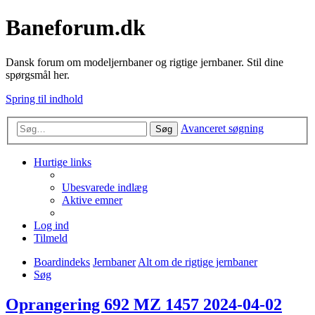
Baneforum.dk
Dansk forum om modeljernbaner og rigtige jernbaner. Stil dine
spørgsmål her.
Spring til indhold
Avanceret søgning
Søg
Hurtige links
Ubesvarede indlæg
Aktive emner
Log ind
Tilmeld
Boardindeks
Jernbaner
Alt om de rigtige jernbaner
Søg
Oprangering 692 MZ 1457 2024-04-02