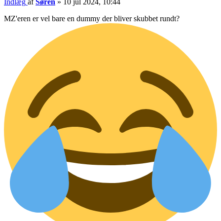
Indlæg
af
Søren
»
10 jul 2024, 10:44
MZ'eren er vel bare en dummy der bliver skubbet rundt?