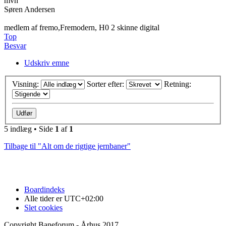
mvh
Søren Andersen
medlem af fremo,Fremodern, H0 2 skinne digital
Top
Besvar
Udskriv emne
Visning:
Sorter efter:
Retning:
5 indlæg • Side
1
af
1
Tilbage til "Alt om de rigtige jernbaner"
Boardindeks
Alle tider er
UTC+02:00
Slet cookies
Copyright Baneforum - Århus 2017