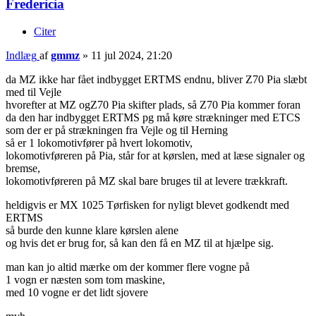
Fredericia
Citer
Indlæg
af
gmmz
»
11 jul 2024, 21:20
da MZ ikke har fået indbygget ERTMS endnu, bliver Z70 Pia slæbt
med til Vejle
hvorefter at MZ ogZ70 Pia skifter plads, så Z70 Pia kommer foran
da den har indbygget ERTMS pg må køre strækninger med ETCS
som der er på strækningen fra Vejle og til Herning
så er 1 lokomotivfører på hvert lokomotiv,
lokomotivføreren på Pia, står for at kørslen, med at læse signaler og
bremse,
lokomotivføreren på MZ skal bare bruges til at levere trækkraft.
heldigvis er MX 1025 Tørfisken for nyligt blevet godkendt med
ERTMS
så burde den kunne klare kørslen alene
og hvis det er brug for, så kan den få en MZ til at hjælpe sig.
man kan jo altid mærke om der kommer flere vogne på
1 vogn er næsten som tom maskine,
med 10 vogne er det lidt sjovere