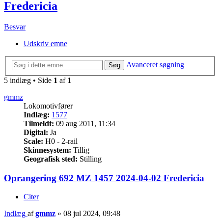
Fredericia
Besvar
Udskriv emne
Avanceret søgning
Søg
5 indlæg • Side
1
af
1
gmmz
Lokomotivfører
Indlæg:
1577
Tilmeldt:
09 aug 2011, 11:34
Digital:
Ja
Scale:
H0 - 2-rail
Skinnesystem:
Tillig
Geografisk sted:
Stilling
Oprangering 692 MZ 1457 2024-04-02 Fredericia
Citer
Indlæg
af
gmmz
»
08 jul 2024, 09:48