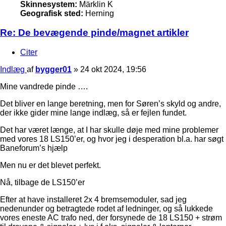
Skinnesystem:
Märklin K
Geografisk sted:
Herning
Re: De bevægende pinde/magnet artikler
Citer
Indlæg
af
bygger01
»
24 okt 2024, 19:56
Mine vandrede pinde ….
Det bliver en lange beretning, men for Søren’s skyld og andre,
der ikke gider mine lange indlæg, så er fejlen fundet.
Det har været længe, at I har skulle døje med mine problemer
med vores 18 LS150’er, og hvor jeg i desperation bl.a. har søgt
Baneforum’s hjælp
Men nu er det blevet perfekt.
Nå, tilbage de LS150’er
Efter at have installeret 2x 4 bremsemoduler, sad jeg
nedenunder og betragtede rodet af ledninger, og så lukkede
vores eneste AC trafo ned, der forsynede de 18 LS150 + strøm