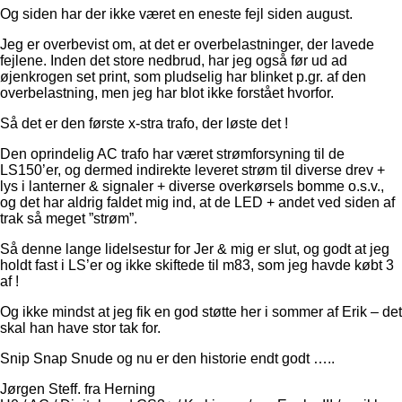
Og siden har der ikke været en eneste fejl siden august.
Jeg er overbevist om, at det er overbelastninger, der lavede
fejlene. Inden det store nedbrud, har jeg også før ud ad
øjenkrogen set print, som pludselig har blinket p.gr. af den
overbelastning, men jeg har blot ikke forstået hvorfor.
Så det er den første x-stra trafo, der løste det !
Den oprindelig AC trafo har været strømforsyning til de
LS150’er, og dermed indirekte leveret strøm til diverse drev +
lys i lanterner & signaler + diverse overkørsels bomme o.s.v.,
og det har aldrig faldet mig ind, at de LED + andet ved siden af
trak så meget ”strøm”.
Så denne lange lidelsestur for Jer & mig er slut, og godt at jeg
holdt fast i LS’er og ikke skiftede til m83, som jeg havde købt 3
af !
Og ikke mindst at jeg fik en god støtte her i sommer af Erik – det
skal han have stor tak for.
Snip Snap Snude og nu er den historie endt godt …..
Jørgen Steff. fra Herning