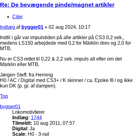
Re: De bevægende pinde/magnet artikler
Citer
Indlæg
af
bygger01
»
02 aug 2024, 10:17
Indtil i går var impulstiden på alle artikler på CS3 0,2 sek.,
medens LS150 arbejdede med 0,2 for Märklin drev og 2,0 for
MTB.
Nu er CS3 rettet til 0,22 & 2,2 sek. impuls alt efter om det
Märklin eller MTB.
Jørgen Steff. fra Herning
H0 / AC / Digital med CS3+ / K skinner / ca. Epoke III / og ikke
kun DK (p. gr. af dampen).
Top
bygger01
Lokomotivfører
Indlæg:
1744
Tilmeldt:
10 aug 2011, 07:57
Digital:
Ja
Scale:
H0 - 3-rail