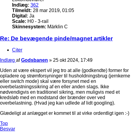
Indlæg:
362
Tilmeldt:
28 mar 2019, 01:05
Digital:
Ja
Scale:
H0 - 3-rail
Skinnesystem:
Märklin C
Re: De bevægende pinde/magnet artikler
Citer
Indlæg
af
Godsbanen
»
25 okt 2024, 17:49
Uden at være ekspert vil jeg tro at alle (godkendte) former for
opladere og strømforsyninger til husholdningsbrug (jernkerne
eller switch mode) skal være forsynet med en
overbelastningssikring af en eller anden slags. Ikke
nødvendigvis en traditionel sikring, men muligvis med et
kredsløb med en modstand der brænder over ved
overbelastning. (Hvad jeg kan udlede af lidt googling).
Glædeligt at anlægget er kommet til at virke ordentligt igen :-)
Top
Besvar