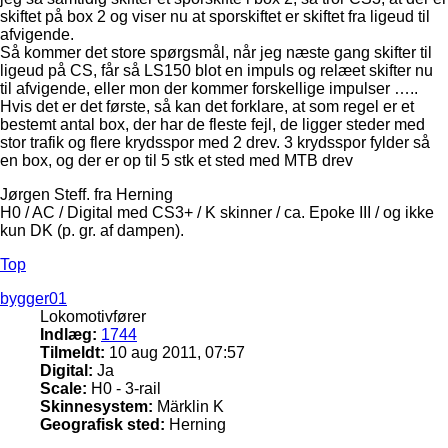
skiftet på box 2 og viser nu at sporskiftet er skiftet fra ligeud til
afvigende.
Så kommer det store spørgsmål, når jeg næste gang skifter til
ligeud på CS, får så LS150 blot en impuls og relæet skifter nu
til afvigende, eller mon der kommer forskellige impulser …..
Hvis det er det første, så kan det forklare, at som regel er et
bestemt antal box, der har de fleste fejl, de ligger steder med
stor trafik og flere krydsspor med 2 drev. 3 krydsspor fylder så
en box, og der er op til 5 stk et sted med MTB drev
Jørgen Steff. fra Herning
H0 / AC / Digital med CS3+ / K skinner / ca. Epoke III / og ikke
kun DK (p. gr. af dampen).
Top
bygger01
Lokomotivfører
Indlæg:
1744
Tilmeldt:
10 aug 2011, 07:57
Digital:
Ja
Scale:
H0 - 3-rail
Skinnesystem:
Märklin K
Geografisk sted:
Herning