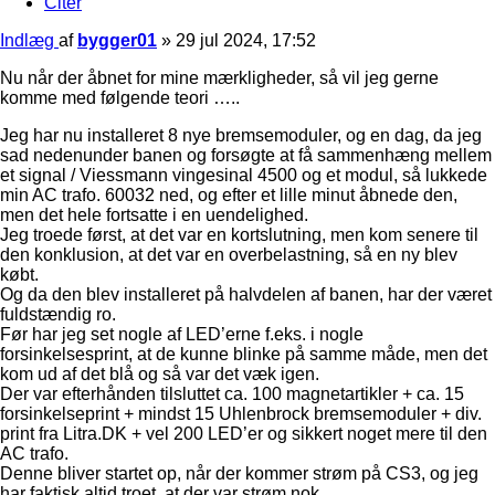
Citer
Indlæg
af
bygger01
»
29 jul 2024, 17:52
Nu når der åbnet for mine mærkligheder, så vil jeg gerne
komme med følgende teori …..
Jeg har nu installeret 8 nye bremsemoduler, og en dag, da jeg
sad nedenunder banen og forsøgte at få sammenhæng mellem
et signal / Viessmann vingesinal 4500 og et modul, så lukkede
min AC trafo. 60032 ned, og efter et lille minut åbnede den,
men det hele fortsatte i en uendelighed.
Jeg troede først, at det var en kortslutning, men kom senere til
den konklusion, at det var en overbelastning, så en ny blev
købt.
Og da den blev installeret på halvdelen af banen, har der været
fuldstændig ro.
Før har jeg set nogle af LED’erne f.eks. i nogle
forsinkelsesprint, at de kunne blinke på samme måde, men det
kom ud af det blå og så var det væk igen.
Der var efterhånden tilsluttet ca. 100 magnetartikler + ca. 15
forsinkelseprint + mindst 15 Uhlenbrock bremsemoduler + div.
print fra Litra.DK + vel 200 LED’er og sikkert noget mere til den
AC trafo.
Denne bliver startet op, når der kommer strøm på CS3, og jeg
har faktisk altid troet, at der var strøm nok.