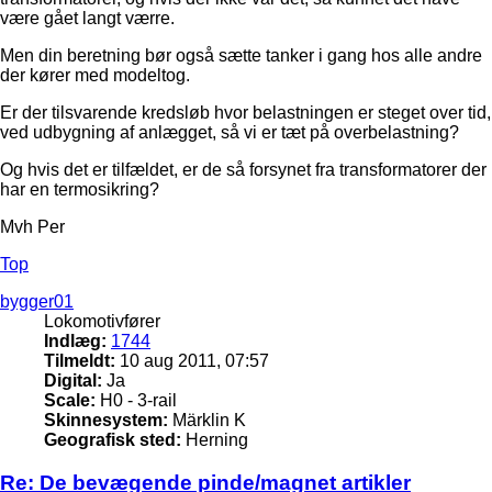
være gået langt værre.
Men din beretning bør også sætte tanker i gang hos alle andre
der kører med modeltog.
Er der tilsvarende kredsløb hvor belastningen er steget over tid,
ved udbygning af anlægget, så vi er tæt på overbelastning?
Og hvis det er tilfældet, er de så forsynet fra transformatorer der
har en termosikring?
Mvh Per
Top
bygger01
Lokomotivfører
Indlæg:
1744
Tilmeldt:
10 aug 2011, 07:57
Digital:
Ja
Scale:
H0 - 3-rail
Skinnesystem:
Märklin K
Geografisk sted:
Herning
Re: De bevægende pinde/magnet artikler