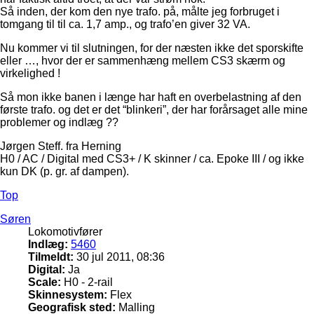
Så inden, der kom den nye trafo. på, målte jeg forbruget i
tomgang til til ca. 1,7 amp., og trafo’en giver 32 VA.
Nu kommer vi til slutningen, for der næsten ikke det sporskifte
eller …, hvor der er sammenhæng mellem CS3 skærm og
virkelighed !
Så mon ikke banen i længe har haft en overbelastning af den
første trafo. og det er det “blinkeri”, der har forårsaget alle mine
problemer og indlæg ??
Jørgen Steff. fra Herning
H0 / AC / Digital med CS3+ / K skinner / ca. Epoke III / og ikke
kun DK (p. gr. af dampen).
Top
Søren
Lokomotivfører
Indlæg:
5460
Tilmeldt:
30 jul 2011, 08:36
Digital:
Ja
Scale:
H0 - 2-rail
Skinnesystem:
Flex
Geografisk sted:
Malling