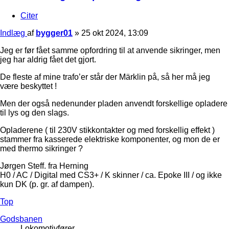
Citer
Indlæg
af
bygger01
»
25 okt 2024, 13:09
Jeg er før fået samme opfordring til at anvende sikringer, men
jeg har aldrig fået det gjort.
De fleste af mine trafo’er står der Märklin på, så her må jeg
være beskyttet !
Men der også nedenunder pladen anvendt forskellige opladere
til lys og den slags.
Opladerene ( til 230V stikkontakter og med forskellig effekt )
stammer fra kasserede elektriske komponenter, og mon de er
med thermo sikringer ?
Jørgen Steff. fra Herning
H0 / AC / Digital med CS3+ / K skinner / ca. Epoke III / og ikke
kun DK (p. gr. af dampen).
Top
Godsbanen
Lokomotivfører