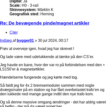
Digital:
Ja
Scale:
H0 - 3-rail
Skinnesystem:
Märklin K
Geografisk sted:
Herning
Re: De bevægende pinde/magnet artikler
Citer
Indlæg
af
bygger01
»
30 jul 2024, 00:17
Prøv at overveje igen, hvad jeg har skrevet !
Og lade være med udelukkende at tænke på den CS’er.
Jeg havde en bane, hvor der var ro på forbindelsen med den +
LS150’er & magnetartikler.
Hændelserne fungerede og jeg kørte med tog.
Så faldt jeg for 4x 2 bremsemoduler sammen med nogle
dværgsinaler på en station og har fået overbelastet trafo’en og
den lukkede ned mange gange indtil den nye trafo kom.
Og så denne massive omgang ændringer - det har aldrig været
så heftig - der må da været noget her.