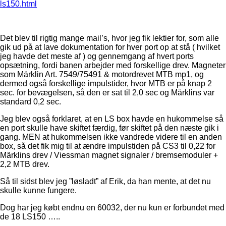
ls150.html
Det blev til rigtig mange mail’s, hvor jeg fik lektier for, som alle
gik ud på at lave dokumentation for hver port op at stå ( hvilket
jeg havde det meste af ) og gennemgang af hvert ports
opsætning, fordi banen arbejder med forskellige drev. Magneter
som Märklin Art. 7549/75491 & motordrevet MTB mp1, og
dermed også forskellige impulstider, hvor MTB er på knap 2
sec. for bevægelsen, så den er sat til 2,0 sec og Märklins var
standard 0,2 sec.
Jeg blev også forklaret, at en LS box havde en hukommelse så
en port skulle have skiftet færdig, før skiftet på den næste gik i
gang. MEN at hukommelsen ikke vandrede videre til en anden
box, så det fik mig til at ændre impulstiden på CS3 til 0,22 for
Märklins drev / Viessman magnet signaler / bremsemoduler +
2,2 MTB drev.
Så til sidst blev jeg ”løsladt” af Erik, da han mente, at det nu
skulle kunne fungere.
Dog har jeg købt endnu en 60032, der nu kun er forbundet med
de 18 LS150 …..