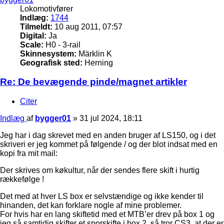
Lokomotivfører
Indlæg:
1744
Tilmeldt:
10 aug 2011, 07:57
Digital:
Ja
Scale:
H0 - 3-rail
Skinnesystem:
Märklin K
Geografisk sted:
Herning
Re: De bevægende pinde/magnet artikler
Citer
Indlæg
af
bygger01
»
31 jul 2024, 18:11
Jeg har i dag skrevet med en anden bruger af LS150, og i det
skriveri er jeg kommet på følgende / og der blot indsat med en
kopi fra mit mail:
Der skrives om køkultur, når der sendes flere skift i hurtig
rækkefølge !
Det med at hver LS box er selvstændige og ikke kender til
hinanden, det kan forklare nogle af mine problemer.
For hvis har en lang skiftetid med et MTB’er drev på box 1 og
jeg så samtidig skifter et sporskifte i box 2, så tror CS3, at der er