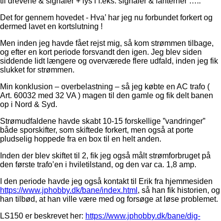
til drevene & signaler + lys i f.eks. signaler & lanterner …..
Det for gennem hovedet - Hva’ har jeg nu forbundet forkert og
dermed lavet en kortslutning !
Men inden jeg havde fået rejst mig, så kom strømmen tilbage,
og efter en kort periode forsvandt den igen. Jeg blev siden
siddende lidt længere og overværede flere udfald, inden jeg fik
slukket for strømmen.
Min konklusion – overbelastning – så jeg købte en AC trafo (
Art. 60032 med 32 VA ) magen til den gamle og fik delt banen
op i Nord & Syd.
Strømudfaldene havde skabt 10-15 forskellige ”vandringer”
både sporskifter, som skiftede forkert, men også at porte
pludselig hoppede fra en box til en helt anden.
Inden der blev skiftet til 2, fik jeg også målt strømforbruget på
den første trafo’en i hviletilstand, og den var ca. 1,8 amp.
I den periode havde jeg også kontakt til Erik fra hjemmesiden
https://www.jphobby.dk/bane/index.html
, så han fik historien, og
han tilbød, at han ville være med og forsøge at løse problemet.
LS150 er beskrevet her:
https://www.jphobby.dk/bane/dig-