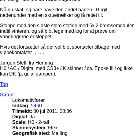
Nå nu skal jeg bare have den andel banen - Birgit -
nedenunder med en skruetrækker og få rettet til.
Stoppe med den sidste store station med 5x 2 bremsemoduler
indtil vinteren, og så blot lege med tog for at prøve om
vandringerne er stoppet.
Hvis det fortsætter så der vel blot sportavler tilbage med
vippekontakter …….
Jørgen Steff. fra Herning
H0 / AC / Digital med CS3+ / K skinner / ca. Epoke III / og ikke
kun DK (p. gr. af dampen).
Top
Søren
Lokomotivfører
Indlæg:
5460
Tilmeldt:
30 jul 2011, 08:36
Digital:
Ja
Scale:
H0 - 2-rail
Skinnesystem:
Flex
Geografisk sted:
Malling