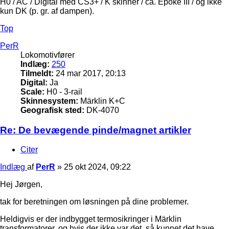
H0 / AC / Digital med CS3+ / K skinner / ca. Epoke III / og ikke
kun DK (p. gr. af dampen).
Top
PerR
Lokomotivfører
Indlæg:
250
Tilmeldt:
24 mar 2017, 20:13
Digital:
Ja
Scale:
H0 - 3-rail
Skinnesystem:
Märklin K+C
Geografisk sted:
DK-4070
Re: De bevægende pinde/magnet artikler
Citer
Indlæg
af
PerR
»
25 okt 2024, 09:22
Hej Jørgen,
tak for beretningen om løsningen på dine problemer.
Heldigvis er der indbygget termosikringer i Märklin
transformatorer, og hvis der ikke var det, så kunnet det have