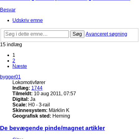
Besvar
Udskriv emne
Søg
Avanceret søgning
15 indlæg
1
2
Næste
bygger01
Lokomotivfører
Indlæg:
1744
Tilmeldt:
10 aug 2011, 07:57
Digital:
Ja
Scale:
H0 - 3-rail
Skinnesystem:
Märklin K
Geografisk sted:
Herning
De bevægende pinde/magnet artikler