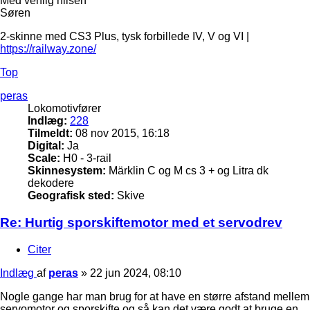
Med venlig hilsen
Søren
2-skinne med CS3 Plus, tysk forbillede IV, V og VI |
https://railway.zone/
Top
peras
Lokomotivfører
Indlæg:
228
Tilmeldt:
08 nov 2015, 16:18
Digital:
Ja
Scale:
H0 - 3-rail
Skinnesystem:
Märklin C og M cs 3 + og Litra dk
dekodere
Geografisk sted:
Skive
Re: Hurtig sporskiftemotor med et servodrev
Citer
Indlæg
af
peras
»
22 jun 2024, 08:10
Nogle gange har man brug for at have en større afstand mellem
servomotor og sporskifte og så kan det være godt at bruge en