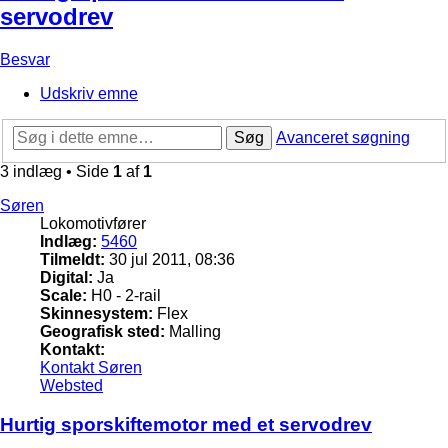
servodrev
Besvar
Udskriv emne
Søg
Avanceret søgning
3 indlæg • Side
1
af
1
Søren
Lokomotivfører
Indlæg:
5460
Tilmeldt:
30 jul 2011, 08:36
Digital:
Ja
Scale:
H0 - 2-rail
Skinnesystem:
Flex
Geografisk sted:
Malling
Kontakt:
Kontakt Søren
Websted
Hurtig sporskiftemotor med et servodrev