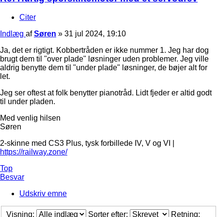
Citer
Indlæg
af
Søren
»
31 jul 2024, 19:10
Ja, det er rigtigt. Kobbertråden er ikke nummer 1. Jeg har dog
brugt dem til "over plade" løsninger uden problemer. Jeg ville
aldrig benytte dem til "under plade" løsninger, de bøjer alt for
let.
Jeg ser oftest at folk benytter pianotråd. Lidt fjeder er altid godt
til under pladen.
Med venlig hilsen
Søren
2-skinne med CS3 Plus, tysk forbillede IV, V og VI |
https://railway.zone/
Top
Besvar
Udskriv emne
Visning:
Sorter efter:
Retning: