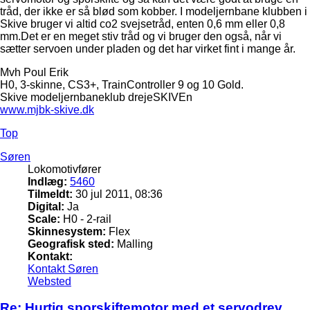
tråd, der ikke er så blød som kobber. I modeljernbane klubben i
Skive bruger vi altid co2 svejsetråd, enten 0,6 mm eller 0,8
mm.Det er en meget stiv tråd og vi bruger den også, når vi
sætter servoen under pladen og det har virket fint i mange år.
Mvh Poul Erik
H0, 3-skinne, CS3+, TrainController 9 og 10 Gold.
Skive modeljernbaneklub drejeSKIVEn
www.mjbk-skive.dk
Top
Søren
Lokomotivfører
Indlæg:
5460
Tilmeldt:
30 jul 2011, 08:36
Digital:
Ja
Scale:
H0 - 2-rail
Skinnesystem:
Flex
Geografisk sted:
Malling
Kontakt:
Kontakt Søren
Websted
Re: Hurtig sporskiftemotor med et servodrev