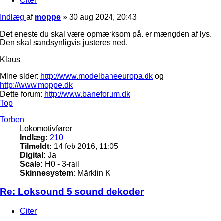
Citer
Indlæg
af
moppe
»
30 aug 2024, 20:43
Det eneste du skal være opmærksom på, er mængden af lys.
Den skal sandsynligvis justeres ned.
Klaus
Mine sider:
http://www.modelbaneeuropa.dk
og
http://www.moppe.dk
Dette forum:
http://www.baneforum.dk
Top
Torben
Lokomotivfører
Indlæg:
210
Tilmeldt:
14 feb 2016, 11:05
Digital:
Ja
Scale:
H0 - 3-rail
Skinnesystem:
Märklin K
Re: Loksound 5 sound dekoder
Citer