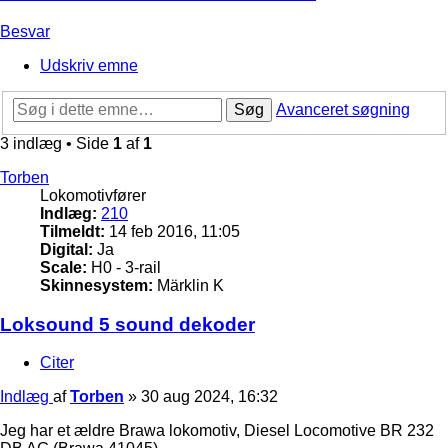
Besvar
Udskriv emne
Søg
Avanceret søgning
3 indlæg • Side
1
af
1
Torben
Lokomotivfører
Indlæg:
210
Tilmeldt:
14 feb 2016, 11:05
Digital:
Ja
Scale:
H0 - 3-rail
Skinnesystem:
Märklin K
Loksound 5 sound dekoder
Citer
Indlæg
af
Torben
»
30 aug 2024, 16:32
Jeg har et ældre Brawa lokomotiv, Diesel Locomotive BR 232