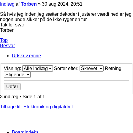
Indlæg
af
Torben
»
30 aug 2024, 20:51
Så hvis jeg inden jeg sætter dekoder i justerer værdi ned er jeg
nogenlunde sikker på de ikke ryger en tur.
Tak for svar
Torben
Top
Besvar
Udskriv emne
Visning:
Sorter efter:
Retning:
3 indlæg • Side
1
af
1
Tilbage til "Elektronik og digitaldrift"
Boardindeks