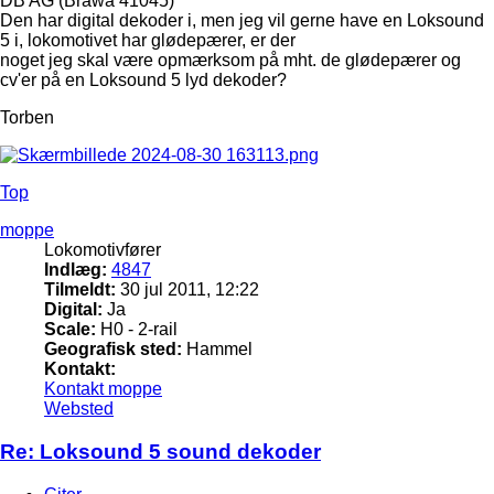
DB AG (Brawa 41045)
Den har digital dekoder i, men jeg vil gerne have en Loksound
5 i, lokomotivet har glødepærer, er der
noget jeg skal være opmærksom på mht. de glødepærer og
cv'er på en Loksound 5 lyd dekoder?
Torben
Top
moppe
Lokomotivfører
Indlæg:
4847
Tilmeldt:
30 jul 2011, 12:22
Digital:
Ja
Scale:
H0 - 2-rail
Geografisk sted:
Hammel
Kontakt:
Kontakt moppe
Websted
Re: Loksound 5 sound dekoder