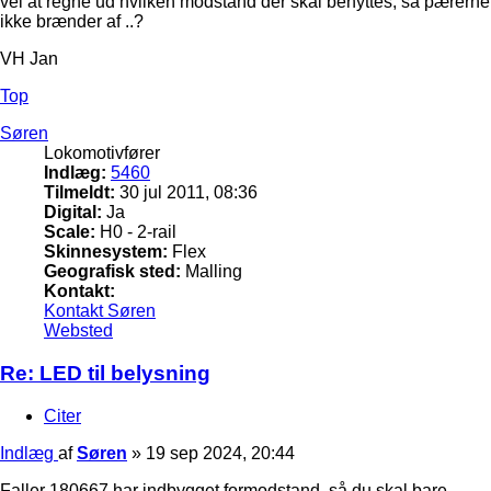
vel at regne ud hvilken modstand der skal benyttes, så pærerne
ikke brænder af ..?
VH Jan
Top
Søren
Lokomotivfører
Indlæg:
5460
Tilmeldt:
30 jul 2011, 08:36
Digital:
Ja
Scale:
H0 - 2-rail
Skinnesystem:
Flex
Geografisk sted:
Malling
Kontakt:
Kontakt Søren
Websted
Re: LED til belysning
Citer
Indlæg
af
Søren
»
19 sep 2024, 20:44
Faller 180667 har indbygget formodstand, så du skal bare