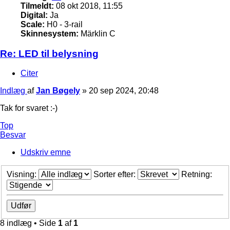
Tilmeldt:
08 okt 2018, 11:55
Digital:
Ja
Scale:
H0 - 3-rail
Skinnesystem:
Märklin C
Re: LED til belysning
Citer
Indlæg
af
Jan Bøgely
»
20 sep 2024, 20:48
Tak for svaret :-)
Top
Besvar
Udskriv emne
Visning:
Sorter efter:
Retning:
8 indlæg • Side
1
af
1