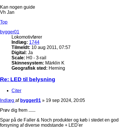
Kan nogen guide
Vh Jan
Top
bygger01
Lokomotivfører
Indlæg:
1744
Tilmeldt:
10 aug 2011, 07:57
Digital:
Ja
Scale:
H0 - 3-rail
Skinnesystem:
Märklin K
Geografisk sted:
Herning
Re: LED til belysning
Citer
Indlæg
af
bygger01
»
19 sep 2024, 20:05
Prøv dig frem ......
Spar på de Faller & Noch produkter og køb i stedet en god
forsyning af diverse modstande + LED'er