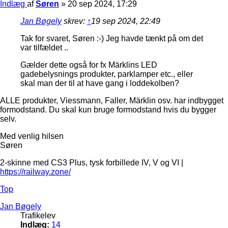
Indlæg
af
Søren
»
20 sep 2024, 17:29
Jan Bøgely
skrev:
↑
19 sep 2024, 22:49
Tak for svaret, Søren :-) Jeg havde tænkt på om det
var tilfældet ..
Gælder dette også for fx Märklins LED
gadebelysnings produkter, parklamper etc., eller
skal man der til at have gang i loddekolben?
ALLE produkter, Viessmann, Faller, Märklin osv. har indbygget
formodstand. Du skal kun bruge formodstand hvis du bygger
selv.
Med venlig hilsen
Søren
2-skinne med CS3 Plus, tysk forbillede IV, V og VI |
https://railway.zone/
Top
Jan Bøgely
Trafikelev
Indlæg:
14