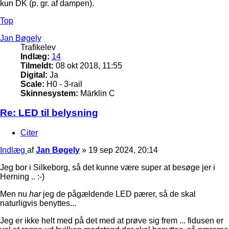
kun DK (p. gr. af dampen).
Top
Jan Bøgely
Trafikelev
Indlæg:
14
Tilmeldt:
08 okt 2018, 11:55
Digital:
Ja
Scale:
H0 - 3-rail
Skinnesystem:
Märklin C
Re: LED til belysning
Citer
Indlæg
af
Jan Bøgely
»
19 sep 2024, 20:14
Jeg bor i Silkeborg, så det kunne være super at besøge jer i
Herning .. :-)
Men nu
har
jeg de pågældende LED pærer, så de skal
naturligvis benyttes...
Jeg er ikke helt med på det med at prøve sig frem ... fidusen er