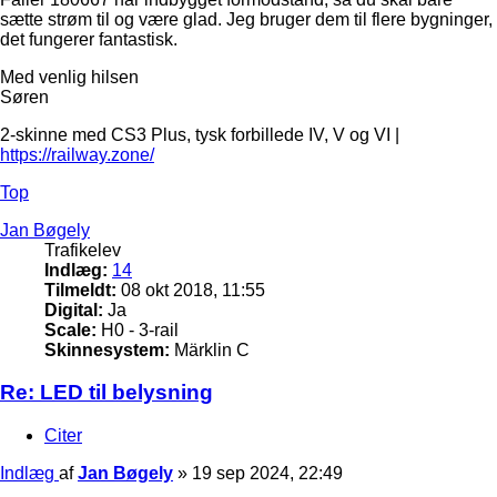
sætte strøm til og være glad. Jeg bruger dem til flere bygninger,
det fungerer fantastisk.
Med venlig hilsen
Søren
2-skinne med CS3 Plus, tysk forbillede IV, V og VI |
https://railway.zone/
Top
Jan Bøgely
Trafikelev
Indlæg:
14
Tilmeldt:
08 okt 2018, 11:55
Digital:
Ja
Scale:
H0 - 3-rail
Skinnesystem:
Märklin C
Re: LED til belysning
Citer
Indlæg
af
Jan Bøgely
»
19 sep 2024, 22:49