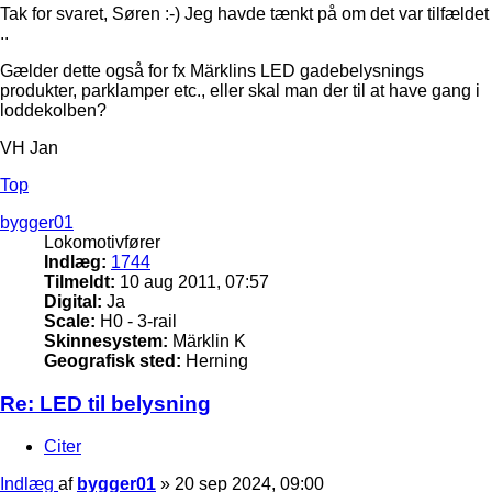
Tak for svaret, Søren :-) Jeg havde tænkt på om det var tilfældet
..
Gælder dette også for fx Märklins LED gadebelysnings
produkter, parklamper etc., eller skal man der til at have gang i
loddekolben?
VH Jan
Top
bygger01
Lokomotivfører
Indlæg:
1744
Tilmeldt:
10 aug 2011, 07:57
Digital:
Ja
Scale:
H0 - 3-rail
Skinnesystem:
Märklin K
Geografisk sted:
Herning
Re: LED til belysning
Citer
Indlæg
af
bygger01
»
20 sep 2024, 09:00