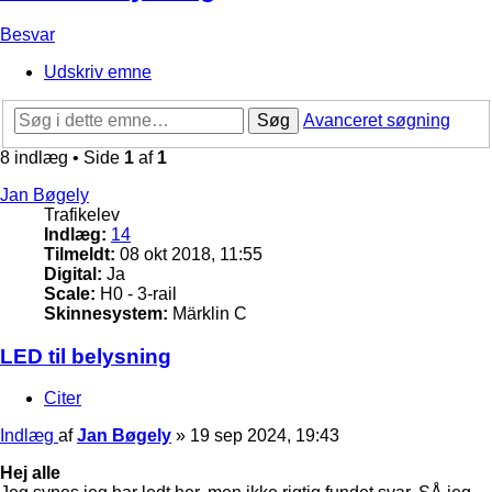
Besvar
Udskriv emne
Søg
Avanceret søgning
8 indlæg • Side
1
af
1
Jan Bøgely
Trafikelev
Indlæg:
14
Tilmeldt:
08 okt 2018, 11:55
Digital:
Ja
Scale:
H0 - 3-rail
Skinnesystem:
Märklin C
LED til belysning
Citer
Indlæg
af
Jan Bøgely
»
19 sep 2024, 19:43
Hej alle