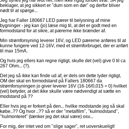
Jeg synes jeg har ledt her, men ikke rigtig fundet svar. SÅ jeg
beklager, at jeg sikkert er "dum som en dør" og derfor bliver
nødt til at spørge...
Jeg har Faller 180667 LED pærer til belysning af mine
bygninger - jeg kan (jo) læse mig til, at det er godt med en
formodstand for at sikre, at pærerne ikke brænder af.
Min strømforsyning leverer 16V, og LED pærerne anføres til at
kunne fungere ved 12-16V, med et strømforbruget, der er anført
til max 15mA.
Og hvis jeg ellers kan regne rigtigt, skulle det (vel) give 0 til ca
267 Ohm... (?).
Det jeg så ikke kan finde ud af, er dels om dette lyder rigtigt,
OM der skal en formodstand på Fallers 180667 da
strømforsyningen jo giver leverer 16V (16-16/0,015 = 0) hvilket
(vel) betyder, at det ikke skulle være nødvendigt at sætte en
modstand på ??
Eller hvis jeg er forkert på den... hvilke modstande jeg så skal
købe..?? Og hvor ..?? så er der "metalfilm", "kulmodstand",
"hulmonteret" (tænker jeg det skal være) osv...
For mig, der intet ved om "slige sager", ret uoverskueligt!