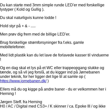
Du kan starte med 3mm simple runde LED'er med forskellige
lystyper ( Kold og Gullig ).
Du skal naturligvis kunne lodde !
Hold styr på + & - .....
Men prøv dig frem med de billige LED'er.
Brug forskellige strømforsyninger fra f.eks. gamle
mobiltelefoner.
Med lidt plastik kan du let lave de forlavede kasser til vinduerne
!
Og en dag skal et lys på et WC eller trappeopgang slukke og
tænde, og så vil jeg forslå, at du kigger ind på Jørnebanen
under teknik, for her ligger det lige til at samle op (
https://www.jornebanen.dk/
)
Ellers må du og kigge på andre baner - du er velkommen her i
Herning !
Jørgen Steff. fra Herning
H0 / AC / Digital med CS3+ / K skinner / ca. Epoke III / og ikke