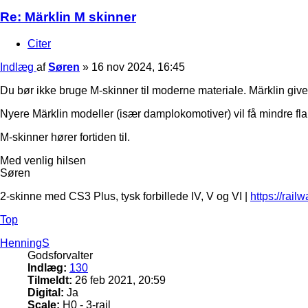
Re: Märklin M skinner
Citer
Indlæg
af
Søren
»
16 nov 2024, 16:45
Du bør ikke bruge M-skinner til moderne materiale. Märklin giver
Nyere Märklin modeller (især damplokomotiver) vil få mindre flan
M-skinner hører fortiden til.
Med venlig hilsen
Søren
2-skinne med CS3 Plus, tysk forbillede IV, V og VI |
https://rail
Top
HenningS
Godsforvalter
Indlæg:
130
Tilmeldt:
26 feb 2021, 20:59
Digital:
Ja
Scale:
H0 - 3-rail