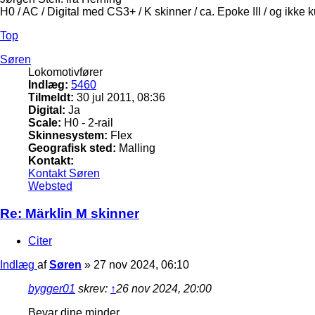
H0 / AC / Digital med CS3+ / K skinner / ca. Epoke III / og ikke 
Top
Søren
Lokomotivfører
Indlæg:
5460
Tilmeldt:
30 jul 2011, 08:36
Digital:
Ja
Scale:
H0 - 2-rail
Skinnesystem:
Flex
Geografisk sted:
Malling
Kontakt:
Kontakt Søren
Websted
Re: Märklin M skinner
Citer
Indlæg
af
Søren
»
27 nov 2024, 06:10
bygger01
skrev:
↑
26 nov 2024, 20:00
Bevar dine minder .....