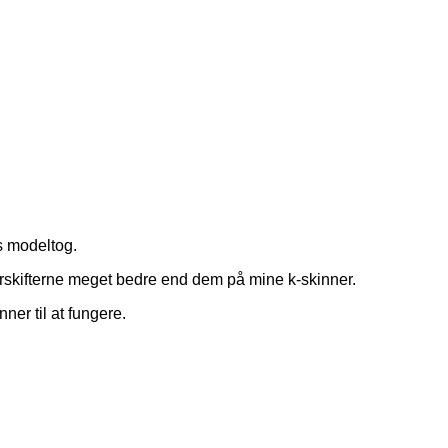
s modeltog.
porskifterne meget bedre end dem på mine k-skinner.
ner til at fungere.