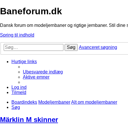
Baneforum.dk
Dansk forum om modeljernbaner og rigtige jernbaner. Stil dine 
Spring til indhold
Søg
Avanceret søgning
Hurtige links
Ubesvarede indlæg
Aktive emner
Log ind
Tilmeld
Boardindeks
Modeljernbaner
Alt om modeljernbaner
Søg
Märklin M skinner