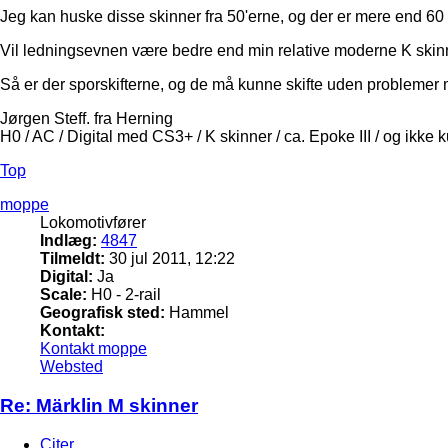
Jeg kan huske disse skinner fra 50'erne, og der er mere end 60 
Vil ledningsevnen være bedre end min relative moderne K skinne
Så er der sporskifterne, og de må kunne skifte uden problemer m
Jørgen Steff. fra Herning
H0 / AC / Digital med CS3+ / K skinner / ca. Epoke III / og ikke 
Top
moppe
Lokomotivfører
Indlæg:
4847
Tilmeldt:
30 jul 2011, 12:22
Digital:
Ja
Scale:
H0 - 2-rail
Geografisk sted:
Hammel
Kontakt:
Kontakt moppe
Websted
Re: Märklin M skinner
Citer