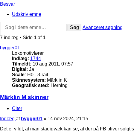
Besvar
Udskriv emne
Søg
Avanceret søgning
7 indlæg • Side
1
af
1
bygger01
Lokomotivfører
Indlæg:
1744
Tilmeldt:
10 aug 2011, 07:57
Digital:
Ja
Scale:
H0 - 3-rail
Skinnesystem:
Märklin K
Geografisk sted:
Herning
Märklin M skinner
Citer
Indlæg
af
bygger01
»
14 nov 2024, 21:15
Det er vildt, at man stadigvæk kan se, at der på FB bliver solgt