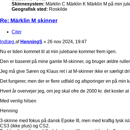
Skinnesystem:
Märklin C Märklin K Märklin M på min ju
Geografisk sted:
Roskilde
Re: Märklin M skinner
Citer
Indlæg
af
HenningS
»
26 nov 2024, 19:47
Nu er tiden kommet til at min julebane kommer frem igen.
Den er baseret på mine gamle M-skinner, og bruger ældre rulle
Jeg må give Søren og Klaus ret i at M-skinner ikke er særligt d
Det fungerer, men der er flere udfald og afsporinger en på min 
Hvert år overvejer jeg, om jeg skal ofre de 2000 kr. det koster a
Med venlig hilsen
Henning
3-skinne med fokus på dansk Epoke III, men med kraftig tysk is
CS3 (ikke plus) og CS2.