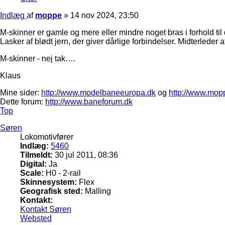
Indlæg
af
moppe
»
14 nov 2024, 23:50
M-skinner er gamle og mere eller mindre noget bras i forhold ti
Lasker af blødt jern, der giver dårlige forbindelser. Midterleder a
M-skinner - nej tak….
Klaus
Mine sider:
http://www.modelbaneeuropa.dk
og
http://www.mop
Dette forum:
http://www.baneforum.dk
Top
Søren
Lokomotivfører
Indlæg:
5460
Tilmeldt:
30 jul 2011, 08:36
Digital:
Ja
Scale:
H0 - 2-rail
Skinnesystem:
Flex
Geografisk sted:
Malling
Kontakt:
Kontakt Søren
Websted