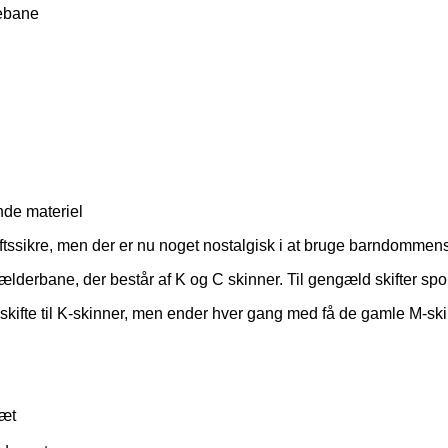
lebane
nde materiel
riftssikre, men der er nu noget nostalgisk i at bruge barndommen
kælderbane, der består af K og C skinner. Til gengæld skifter s
t skifte til K-skinner, men ender hver gang med få de gamle M-skin
læt