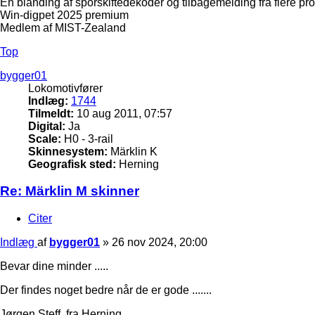
En blanding af sporskiftedekoder og tilbagemelding fra flere pr
Win-digpet 2025 premium
Medlem af MIST-Zealand
Top
bygger01
Lokomotivfører
Indlæg:
1744
Tilmeldt:
10 aug 2011, 07:57
Digital:
Ja
Scale:
H0 - 3-rail
Skinnesystem:
Märklin K
Geografisk sted:
Herning
Re: Märklin M skinner
Citer
Indlæg
af
bygger01
»
26 nov 2024, 20:00
Bevar dine minder .....
Der findes noget bedre når de er gode .......
Jørgen Steff. fra Herning