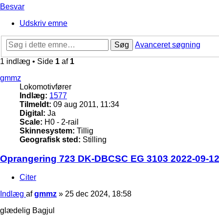
Besvar
Udskriv emne
Søg
Avanceret søgning
1 indlæg • Side
1
af
1
gmmz
Lokomotivfører
Indlæg:
1577
Tilmeldt:
09 aug 2011, 11:34
Digital:
Ja
Scale:
H0 - 2-rail
Skinnesystem:
Tillig
Geografisk sted:
Stilling
Oprangering 723 DK-DBCSC EG 3103 2022-09-1
Citer
Indlæg
af
gmmz
»
25 dec 2024, 18:58
glædelig Bagjul