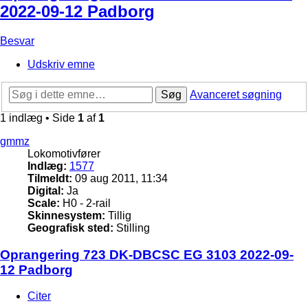
2022-09-12 Padborg
Besvar
Udskriv emne
Søg
Avanceret søgning
1 indlæg • Side
1
af
1
gmmz
Lokomotivfører
Indlæg:
1577
Tilmeldt:
09 aug 2011, 11:34
Digital:
Ja
Scale:
H0 - 2-rail
Skinnesystem:
Tillig
Geografisk sted:
Stilling
Oprangering 723 DK-DBCSC EG 3103 2022-09-
12 Padborg
Citer