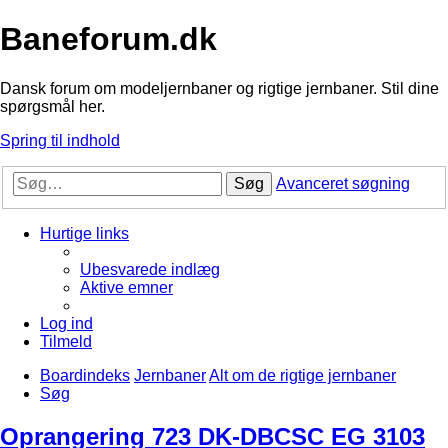
Baneforum.dk
Dansk forum om modeljernbaner og rigtige jernbaner. Stil dine
spørgsmål her.
Spring til indhold
Søg
Avanceret søgning
Hurtige links
Ubesvarede indlæg
Aktive emner
Log ind
Tilmeld
Boardindeks
Jernbaner
Alt om de rigtige jernbaner
Søg
Oprangering 723 DK-DBCSC EG 3103