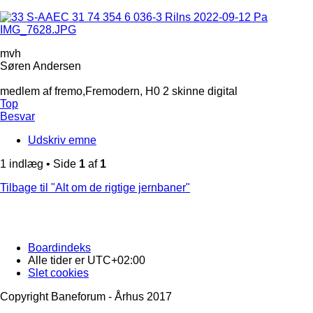
mvh
Søren Andersen
medlem af fremo,Fremodern, H0 2 skinne digital
Top
Besvar
Udskriv emne
1 indlæg • Side
1
af
1
Tilbage til "Alt om de rigtige jernbaner"
Boardindeks
Alle tider er
UTC+02:00
Slet cookies
Copyright Baneforum - Århus 2017