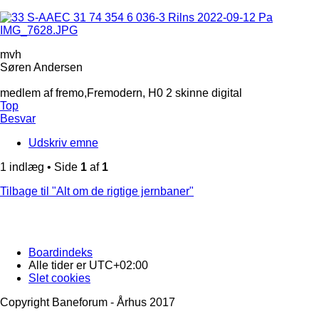
mvh
Søren Andersen
medlem af fremo,Fremodern, H0 2 skinne digital
Top
Besvar
Udskriv emne
1 indlæg • Side
1
af
1
Tilbage til "Alt om de rigtige jernbaner"
Boardindeks
Alle tider er
UTC+02:00
Slet cookies
Copyright Baneforum - Århus 2017