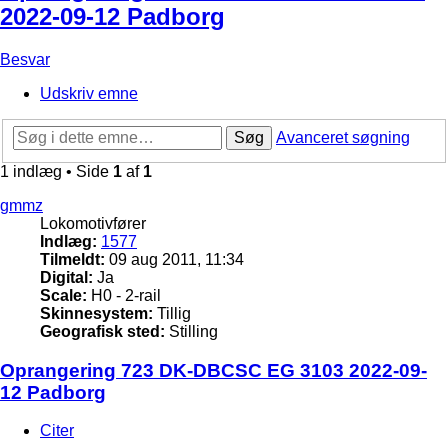
2022-09-12 Padborg
Besvar
Udskriv emne
Søg
Avanceret søgning
1 indlæg • Side
1
af
1
gmmz
Lokomotivfører
Indlæg:
1577
Tilmeldt:
09 aug 2011, 11:34
Digital:
Ja
Scale:
H0 - 2-rail
Skinnesystem:
Tillig
Geografisk sted:
Stilling
Oprangering 723 DK-DBCSC EG 3103 2022-09-
12 Padborg
Citer