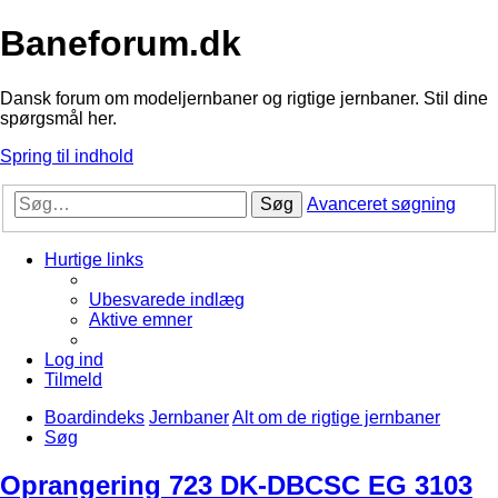
Baneforum.dk
Dansk forum om modeljernbaner og rigtige jernbaner. Stil dine
spørgsmål her.
Spring til indhold
Søg
Avanceret søgning
Hurtige links
Ubesvarede indlæg
Aktive emner
Log ind
Tilmeld
Boardindeks
Jernbaner
Alt om de rigtige jernbaner
Søg
Oprangering 723 DK-DBCSC EG 3103