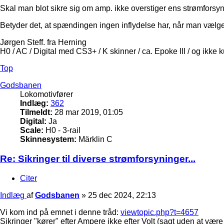
Skal man blot sikre sig om amp. ikke overstiger ens strømforsy
Betyder det, at spændingen ingen inflydelse har, når man vælge
Jørgen Steff. fra Herning
H0 / AC / Digital med CS3+ / K skinner / ca. Epoke III / og ikke 
Top
Godsbanen
Lokomotivfører
Indlæg:
362
Tilmeldt:
28 mar 2019, 01:05
Digital:
Ja
Scale:
H0 - 3-rail
Skinnesystem:
Märklin C
Re: Sikringer til diverse strømforsyninger...
Citer
Indlæg
af
Godsbanen
»
25 dec 2024, 22:13
Vi kom ind på emnet i denne tråd:
viewtopic.php?t=4657
Sikringer "kører" efter Ampere ikke efter Volt (sagt uden at være 