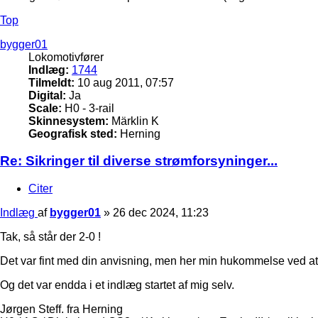
Top
bygger01
Lokomotivfører
Indlæg:
1744
Tilmeldt:
10 aug 2011, 07:57
Digital:
Ja
Scale:
H0 - 3-rail
Skinnesystem:
Märklin K
Geografisk sted:
Herning
Re: Sikringer til diverse strømforsyninger...
Citer
Indlæg
af
bygger01
»
26 dec 2024, 11:23
Tak, så står der 2-0 !
Det var fint med din anvisning, men her min hukommelse ved at b
Og det var endda i et indlæg startet af mig selv.
Jørgen Steff. fra Herning