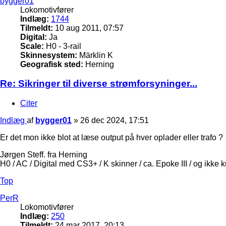
bygger01
Lokomotivfører
Indlæg:
1744
Tilmeldt:
10 aug 2011, 07:57
Digital:
Ja
Scale:
H0 - 3-rail
Skinnesystem:
Märklin K
Geografisk sted:
Herning
Re: Sikringer til diverse strømforsyninger...
Citer
Indlæg
af
bygger01
»
26 dec 2024, 17:51
Er det mon ikke blot at læse output på hver oplader eller trafo ?
Jørgen Steff. fra Herning
H0 / AC / Digital med CS3+ / K skinner / ca. Epoke III / og ikke 
Top
PerR
Lokomotivfører
Indlæg:
250
Tilmeldt:
24 mar 2017, 20:13