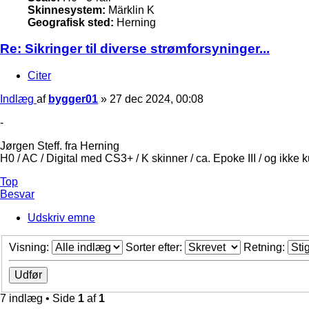
Skinnesystem:
Märklin K
Geografisk sted:
Herning
Re: Sikringer til diverse strømforsyninger...
Citer
Indlæg
af
bygger01
»
27 dec 2024, 00:08
-
Jørgen Steff. fra Herning
H0 / AC / Digital med CS3+ / K skinner / ca. Epoke III / og ikke 
Top
Besvar
Udskriv emne
Visning:
Sorter efter:
Retning:
7 indlæg • Side
1
af
1