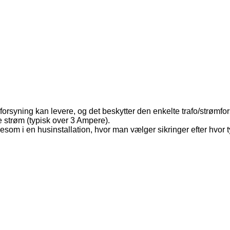
mforsyning kan levere, og det beskytter den enkelte trafo/strøm
re strøm (typisk over 3 Ampere).
esom i en husinstallation, hvor man vælger sikringer efter hvor t