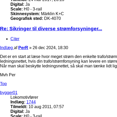
Digital:
Ja
Scale:
H0 - 3-rail
Skinnesystem:
Märklin K+C
Geografisk sted:
DK-4070
Re: Sikringer til diverse strømforsyninger...
Citer
Indlæg
af
PerR
»
26 dec 2024, 18:30
Det er en start at læse hvor meget strøm den enkelte trafo/strø
ledningsnettet, hvis din trafo/strømforsyning kan levere en stør
Når man skal beskytte ledningsnettet, så skal man tænke lidt lig
Mvh Per
Top
bygger01
Lokomotivfører
Indlæg:
1744
Tilmeldt:
10 aug 2011, 07:57
Digital:
Ja
Scale:
H0 - 3-rail