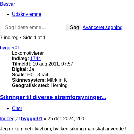
Besvar
Udskriv emne
Søg
Avanceret søgning
7 indlæg • Side
1
af
1
bygger01
Lokomotivfører
Indlæg:
1744
Tilmeldt:
10 aug 2011, 07:57
Digital:
Ja
Scale:
H0 - 3-rail
Skinnesystem:
Märklin K
Geografisk sted:
Herning
Sikringer til diverse strømforsyninger...
Citer
Indlæg
af
bygger01
»
25 dec 2024, 20:01
Jeg er kommet i tvivl om, hvilken sikring man skal anvende !