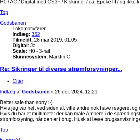
H0 / AC / Digital med CS3+ / K skinner / ca. Epoke III / og ikke 
Top
Godsbanen
Lokomotivfører
Indlæg:
362
Tilmeldt:
28 mar 2019, 01:05
Digital:
Ja
Scale:
H0 - 3-rail
Skinnesystem:
Märklin C
Re: Sikringer til diverse strømforsyninger...
Citer
Indlæg
af
Godsbanen
»
26 dec 2024, 12:21
Better safe than sorry :-)
Hvis jeg var helt ved siden af, ville andre nok have reageret og r
Hvis du har et multimeter der kan måle Ampere i de spændingst
strømforsyning, når den er i brug. Husk at læse brugsanvisninge
Top