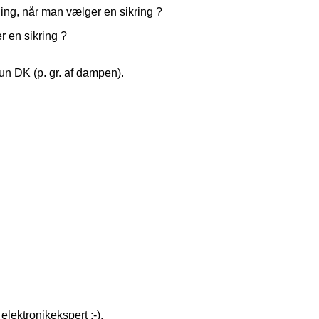
ning, når man vælger en sikring ?
r en sikring ?
kun DK (p. gr. af dampen).
elektronikekspert :-).