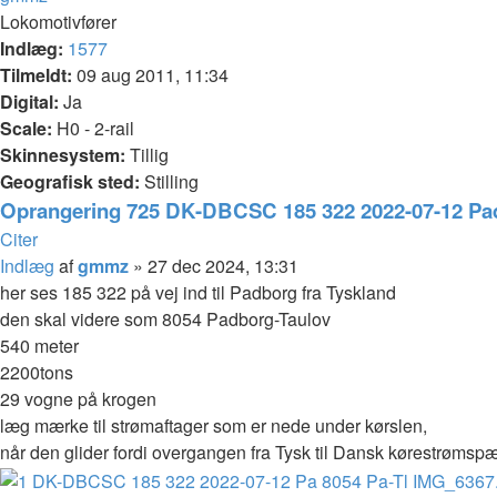
Lokomotivfører
Indlæg:
1577
Tilmeldt:
09 aug 2011, 11:34
Digital:
Ja
Scale:
H0 - 2-rail
Skinnesystem:
Tillig
Geografisk sted:
Stilling
Oprangering 725 DK-DBCSC 185 322 2022-07-12 Pa
Citer
Indlæg
af
gmmz
»
27 dec 2024, 13:31
her ses 185 322 på vej ind til Padborg fra Tyskland
den skal videre som 8054 Padborg-Taulov
540 meter
2200tons
29 vogne på krogen
læg mærke til strømaftager som er nede under kørslen,
når den glider fordi overgangen fra Tysk til Dansk kørestrømsp