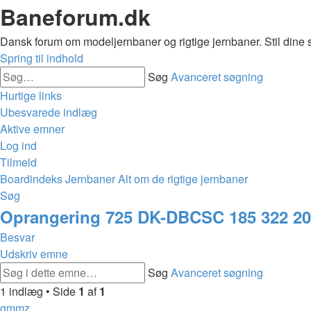
Baneforum.dk
Dansk forum om modeljernbaner og rigtige jernbaner. Stil dine 
Spring til indhold
Søg
Avanceret søgning
Hurtige links
Ubesvarede indlæg
Aktive emner
Log ind
Tilmeld
Boardindeks
Jernbaner
Alt om de rigtige jernbaner
Søg
Oprangering 725 DK-DBCSC 185 322 20
Besvar
Udskriv emne
Søg
Avanceret søgning
1 indlæg • Side
1
af
1
gmmz