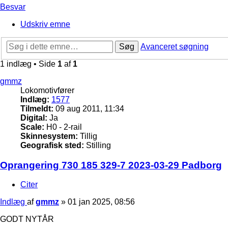
Besvar
Udskriv emne
Søg
Avanceret søgning
1 indlæg • Side
1
af
1
gmmz
Lokomotivfører
Indlæg:
1577
Tilmeldt:
09 aug 2011, 11:34
Digital:
Ja
Scale:
H0 - 2-rail
Skinnesystem:
Tillig
Geografisk sted:
Stilling
Oprangering 730 185 329-7 2023-03-29 Padborg
Citer
Indlæg
af
gmmz
»
01 jan 2025, 08:56
GODT NYTÅR