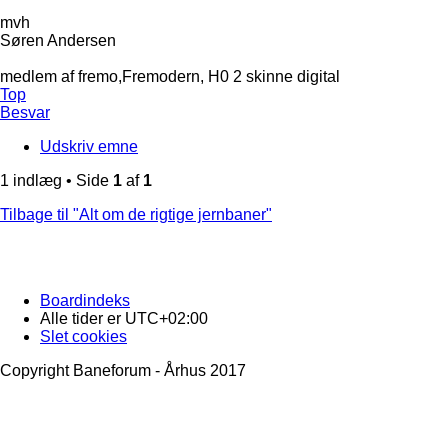
mvh
Søren Andersen
medlem af fremo,Fremodern, H0 2 skinne digital
Top
Besvar
Udskriv emne
1 indlæg • Side
1
af
1
Tilbage til "Alt om de rigtige jernbaner"
Boardindeks
Alle tider er
UTC+02:00
Slet cookies
Copyright Baneforum - Århus 2017