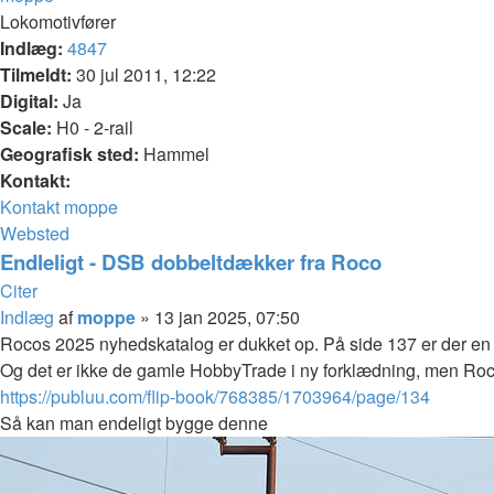
Lokomotivfører
Indlæg:
4847
Tilmeldt:
30 jul 2011, 12:22
Digital:
Ja
Scale:
H0 - 2-rail
Geografisk sted:
Hammel
Kontakt:
Kontakt moppe
Websted
Endleligt - DSB dobbeltdækker fra Roco
Citer
Indlæg
af
moppe
»
13 jan 2025, 07:50
Rocos 2025 nyhedskatalog er dukket op. På side 137 er der en
Og det er ikke de gamle HobbyTrade i ny forklædning, men Ro
https://publuu.com/flip-book/768385/1703964/page/134
Så kan man endeligt bygge denne