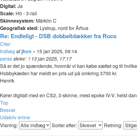
Digital:
Ja
Scale:
H0 - 3-rail
Skinnesystem:
Märklin C
Geografisk sted:
Lystrup, nord for Århus
Re: Endleligt - DSB dobbeltdækker fra Roco
Citer
Indlæg
af
jhcn
»
15 jan 2025, 09:14
peras
skrev:
↑
13 jan 2025, 17:17
Så er det jo spændende, hvornår vi kan købe sættet og til hvilken
Hobbykæden har meldt en pris ud på omkring 3700 kr.
Henrik
Kører digitalt med en CS2, 3-skinne, mest epoke IV-V, helst dansk 
Top
Besvar
Udskriv emne
Visning:
Sorter efter:
Retning: