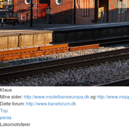
Klaus
Mine sider:
http://www.modelbaneeuropa.dk
og
http://www.mop
Dette forum:
http://www.baneforum.dk
Top
peras
Lokomotivfører