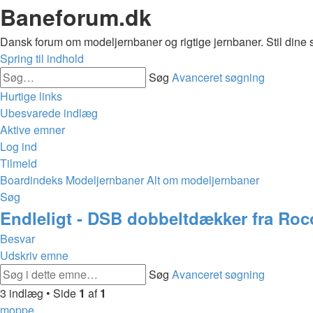
Baneforum.dk
Dansk forum om modeljernbaner og rigtige jernbaner. Stil dine 
Spring til indhold
Søg
Avanceret søgning
Hurtige links
Ubesvarede indlæg
Aktive emner
Log ind
Tilmeld
Boardindeks
Modeljernbaner
Alt om modeljernbaner
Søg
Endleligt - DSB dobbeltdækker fra Roc
Besvar
Udskriv emne
Søg
Avanceret søgning
3 indlæg • Side
1
af
1
moppe