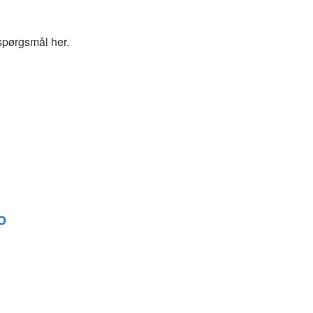
spørgsmål her.
o