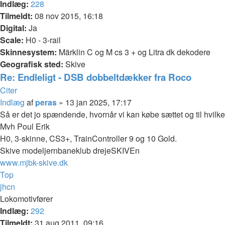
Indlæg:
228
Tilmeldt:
08 nov 2015, 16:18
Digital:
Ja
Scale:
H0 - 3-rail
Skinnesystem:
Märklin C og M cs 3 + og Litra dk dekodere
Geografisk sted:
Skive
Re: Endleligt - DSB dobbeltdækker fra Roco
Citer
Indlæg
af
peras
»
13 jan 2025, 17:17
Så er det jo spændende, hvornår vi kan købe sættet og til hvilken
Mvh Poul Erik
H0, 3-skinne, CS3+, TrainController 9 og 10 Gold.
Skive modeljernbaneklub drejeSKIVEn
www.mjbk-skive.dk
Top
jhcn
Lokomotivfører
Indlæg:
292
Tilmeldt:
31 aug 2011, 09:16