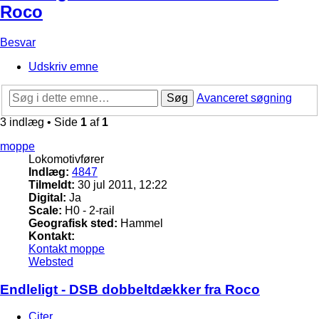
Roco
Besvar
Udskriv emne
Søg
Avanceret søgning
3 indlæg • Side
1
af
1
moppe
Lokomotivfører
Indlæg:
4847
Tilmeldt:
30 jul 2011, 12:22
Digital:
Ja
Scale:
H0 - 2-rail
Geografisk sted:
Hammel
Kontakt:
Kontakt moppe
Websted
Endleligt - DSB dobbeltdækker fra Roco
Citer