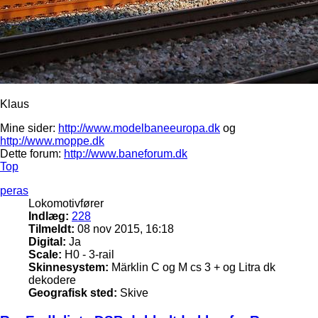
Klaus
Mine sider:
http://www.modelbaneeuropa.dk
og
http://www.moppe.dk
Dette forum:
http://www.baneforum.dk
Top
peras
Lokomotivfører
Indlæg:
228
Tilmeldt:
08 nov 2015, 16:18
Digital:
Ja
Scale:
H0 - 3-rail
Skinnesystem:
Märklin C og M cs 3 + og Litra dk
dekodere
Geografisk sted:
Skive