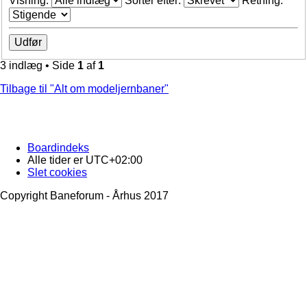
Visning:
Sorter efter:
Retning:
3 indlæg • Side
1
af
1
Tilbage til "Alt om modeljernbaner"
Boardindeks
Alle tider er
UTC+02:00
Slet cookies
Copyright Baneforum - Århus 2017