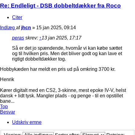
Re: Endleligt - DSB dobbeltdækker fra Roco
Citer
Indlæg
af
jhcn
»
15 jan 2025, 09:14
peras
skrev:
↑
13 jan 2025, 17:17
Så er det jo spændende, hvornår vi kan købe sættet
og til hvilken pris. Men det bliver godt og kan lave et
rigtigt dobbeltdækker tog.
Hobbykæden har meldt en pris ud på omkring 3700 kr.
Henrik
Kører digitalt med en CS2, 3-skinne, mest epoke IV-V, helst
dansk + lidt tysk. Mangler plads - og penge - til en opstillet
bane...
Top
Besvar
Udskriv emne