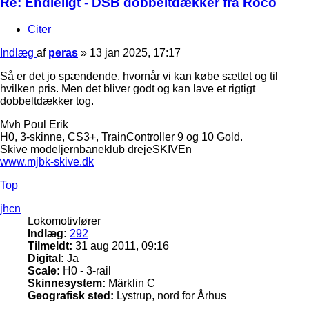
Re: Endleligt - DSB dobbeltdækker fra Roco
Citer
Indlæg
af
peras
»
13 jan 2025, 17:17
Så er det jo spændende, hvornår vi kan købe sættet og til
hvilken pris. Men det bliver godt og kan lave et rigtigt
dobbeltdækker tog.
Mvh Poul Erik
H0, 3-skinne, CS3+, TrainController 9 og 10 Gold.
Skive modeljernbaneklub drejeSKIVEn
www.mjbk-skive.dk
Top
jhcn
Lokomotivfører
Indlæg:
292
Tilmeldt:
31 aug 2011, 09:16
Digital:
Ja
Scale:
H0 - 3-rail
Skinnesystem:
Märklin C
Geografisk sted:
Lystrup, nord for Århus