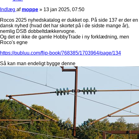
Indlæg
af
moppe
»
13 jan 2025, 07:50
Rocos 2025 nyhedskatalog er dukket op. På side 137 er der en
dansk nyhed (hvad det har skortet på i de sidste mange år),
nemlig DSB dobbeltdækkervogne.
Og det er ikke de gamle HobbyTrade i ny forklædning, men
Roco's egne
https://publuu.com/flip-book/768385/1703964/page/134
Så kan man endeligt bygge denne