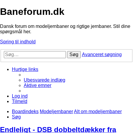
Baneforum.dk
Dansk forum om modeljernbaner og rigtige jernbaner. Stil dine
spørgsmål her.
Spring til indhold
Søg
Avanceret søgning
Hurtige links
Ubesvarede indlæg
Aktive emner
Log ind
Tilmeld
Boardindeks
Modeljernbaner
Alt om modeljernbaner
Søg
Endleligt - DSB dobbeltdækker fra