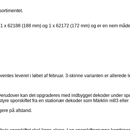
sortimentet.
 1 x 62188 (188 mm) og 1 x 62172 (172 mm) og er en nem måde 
ntes leveret i løbet af februar. 3-skinne varianten er allerede le
ng. Derudover kan det opgraderes med indbygget dekoder under sp
rnstyre sporskiftet fra en stationær dekoder som Märklin m83 ell
gere på afstand.