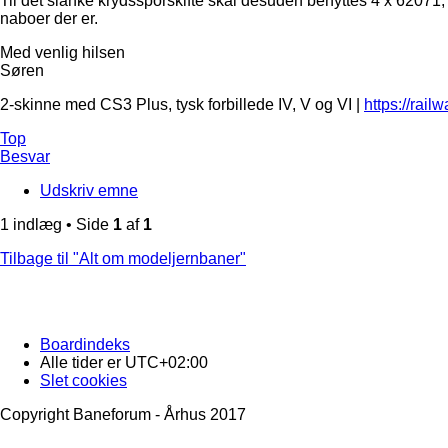
Til det slanke krydssporskifte skal desuden benyttes 4 x 62071
naboer der er.
Med venlig hilsen
Søren
2-skinne med CS3 Plus, tysk forbillede IV, V og VI |
https://rail
Top
Besvar
Udskriv emne
1 indlæg • Side
1
af
1
Tilbage til "Alt om modeljernbaner"
Boardindeks
Alle tider er
UTC+02:00
Slet cookies
Copyright Baneforum - Århus 2017