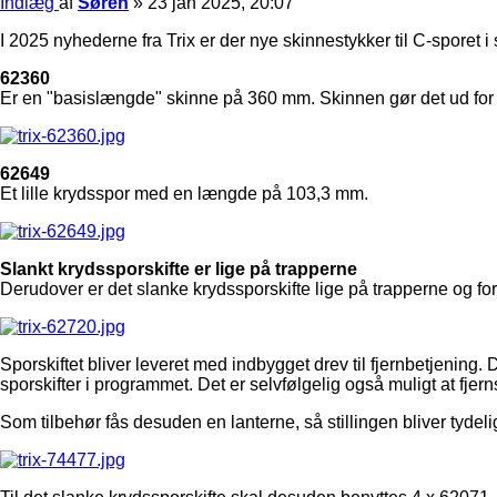
Indlæg
af
Søren
»
23 jan 2025, 20:07
I 2025 nyhederne fra Trix er der nye skinnestykker til C-sporet i 
62360
Er en "basislængde" skinne på 360 mm. Skinnen gør det ud for
62649
Et lille krydsspor med en længde på 103,3 mm.
Slankt krydssporskifte er lige på trapperne
Derudover er det slanke krydssporskifte lige på trapperne og forve
Sporskiftet bliver leveret med indbygget drev til fjernbetjeni
sporskifter i programmet. Det er selvfølgelig også muligt at fje
Som tilbehør fås desuden en lanterne, så stillingen bliver tydeli