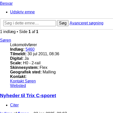
Besvar
Udskriv emne
Søg
Avanceret søgning
1 indlæg • Side
1
af
1
Søren
Lokomotivfører
Indlæg:
5460
Tilmeldt:
30 jul 2011, 08:36
Digital:
Ja
Scale:
H0 - 2-rail
Skinnesystem:
Flex
Geografisk sted:
Malling
Kontakt:
Kontakt Søren
Websted
Nyheder til Trix C-sporet
Citer