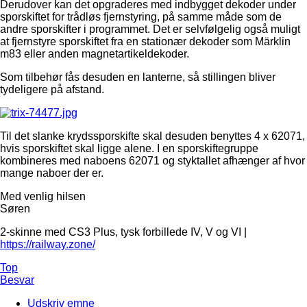
Derudover kan det opgraderes med indbygget dekoder under
sporskiftet for trådløs fjernstyring, på samme måde som de
andre sporskifter i programmet. Det er selvfølgelig også muligt
at fjernstyre sporskiftet fra en stationær dekoder som Märklin
m83 eller anden magnetartikeldekoder.
Som tilbehør fås desuden en lanterne, så stillingen bliver
tydeligere på afstand.
Til det slanke krydssporskifte skal desuden benyttes 4 x 62071,
hvis sporskiftet skal ligge alene. I en sporskiftegruppe
kombineres med naboens 62071 og styktallet afhænger af hvor
mange naboer der er.
Med venlig hilsen
Søren
2-skinne med CS3 Plus, tysk forbillede IV, V og VI |
https://railway.zone/
Top
Besvar
Udskriv emne