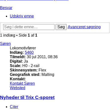
Besvar
Udskriv emne
Søg
Avanceret søgning
1 indlæg • Side
1
af
1
Søren
Lokomotivfører
Indlæg:
5460
Tilmeldt:
30 jul 2011, 08:36
Digital:
Ja
Scale:
H0 - 2-rail
Skinnesystem:
Flex
Geografisk sted:
Malling
Kontakt:
Kontakt Søren
Websted
Nyheder til Trix C-sporet
Citer