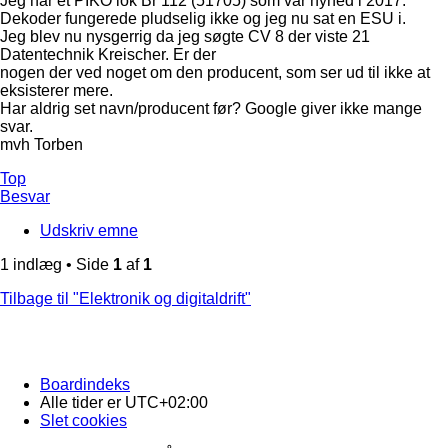
Jeg har et PIKO lok Br 112 (51705) som var nyhed i 2017.
Dekoder fungerede pludselig ikke og jeg nu sat en ESU i.
Jeg blev nu nysgerrig da jeg søgte CV 8 der viste 21
Datentechnik Kreischer. Er der
nogen der ved noget om den producent, som ser ud til ikke at
eksisterer mere.
Har aldrig set navn/producent før? Google giver ikke mange
svar.
mvh Torben
Top
Besvar
Udskriv emne
1 indlæg • Side
1
af
1
Tilbage til "Elektronik og digitaldrift"
Boardindeks
Alle tider er
UTC+02:00
Slet cookies