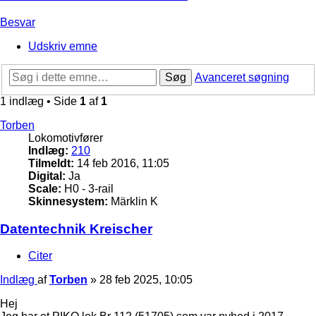
Besvar
Udskriv emne
Søg
Avanceret søgning
1 indlæg • Side
1
af
1
Torben
Lokomotivfører
Indlæg:
210
Tilmeldt:
14 feb 2016, 11:05
Digital:
Ja
Scale:
H0 - 3-rail
Skinnesystem:
Märklin K
Datentechnik Kreischer
Citer
Indlæg
af
Torben
»
28 feb 2025, 10:05
Hej