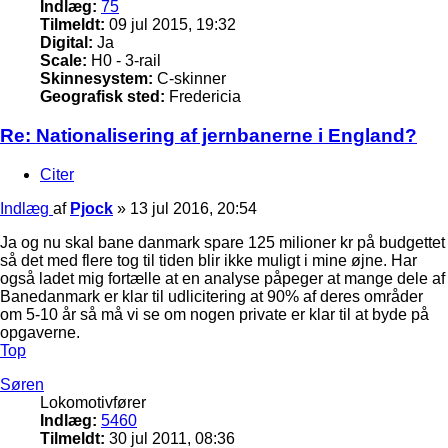
Indlæg:
75
Tilmeldt:
09 jul 2015, 19:32
Digital:
Ja
Scale:
H0 - 3-rail
Skinnesystem:
C-skinner
Geografisk sted:
Fredericia
Re: Nationalisering af jernbanerne i England?
Citer
Indlæg
af
Pjock
»
13 jul 2016, 20:54
Ja og nu skal bane danmark spare 125 milioner kr på budgettet
så det med flere tog til tiden blir ikke muligt i mine øjne. Har
også ladet mig fortælle at en analyse påpeger at mange dele af
Banedanmark er klar til udlicitering at 90% af deres områder
om 5-10 år så må vi se om nogen private er klar til at byde på
opgaverne.
Top
Søren
Lokomotivfører
Indlæg:
5460
Tilmeldt:
30 jul 2011, 08:36