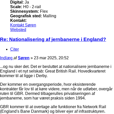
Digital:
Ja
Scale:
H0 - 2-rail
Skinnesystem:
Flex
Geografisk sted:
Malling
Kontakt:
Kontakt Søren
Websted
Re: Nationalisering af jernbanerne i England?
Citer
Indlæg
af
Søren
»
23 mar 2025, 20:52
...og nu sker det. Det er besluttet at nationalisere jernbanerne i
England i et nyt selskab: Great British Rail. Hovedkvarteret
kommer til at ligge i Derby.
Der kommer en overgangsperiode, hvor eksisterende
kontrakter får lov til at køre videre, men når de udløber, overgår
ruten til GBR. Dermed tilbagerulles privatiseringen af
jernbanerne, som har været praksis siden 1994.
GBR kommer til at overtage alle funktioner fra Network Rail
(England's Bane Danmark) og bliver ejer af infrastrukturen.