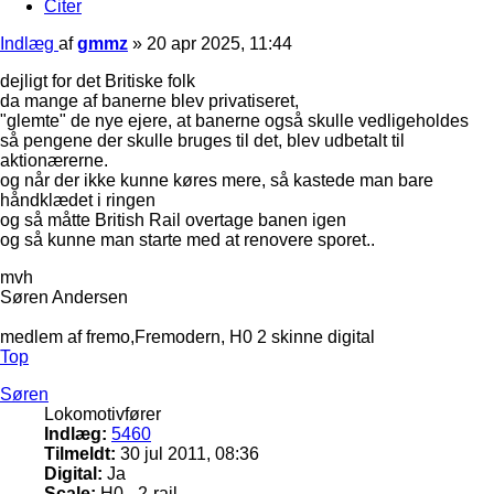
Citer
Indlæg
af
gmmz
»
20 apr 2025, 11:44
dejligt for det Britiske folk
da mange af banerne blev privatiseret,
"glemte" de nye ejere, at banerne også skulle vedligeholdes
så pengene der skulle bruges til det, blev udbetalt til
aktionærerne.
og når der ikke kunne køres mere, så kastede man bare
håndklædet i ringen
og så måtte British Rail overtage banen igen
og så kunne man starte med at renovere sporet..
mvh
Søren Andersen
medlem af fremo,Fremodern, H0 2 skinne digital
Top
Søren
Lokomotivfører
Indlæg:
5460
Tilmeldt:
30 jul 2011, 08:36
Digital:
Ja
Scale:
H0 - 2-rail