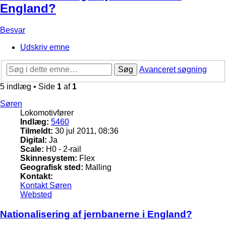
England?
Besvar
Udskriv emne
Søg
Avanceret søgning
5 indlæg • Side
1
af
1
Søren
Lokomotivfører
Indlæg:
5460
Tilmeldt:
30 jul 2011, 08:36
Digital:
Ja
Scale:
H0 - 2-rail
Skinnesystem:
Flex
Geografisk sted:
Malling
Kontakt:
Kontakt Søren
Websted
Nationalisering af jernbanerne i England?