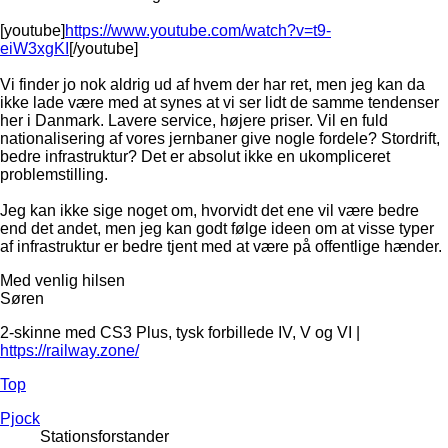
[youtube]
https://www.youtube.com/watch?v=t9-
eiW3xgKI
[/youtube]
Vi finder jo nok aldrig ud af hvem der har ret, men jeg kan da
ikke lade være med at synes at vi ser lidt de samme tendenser
her i Danmark. Lavere service, højere priser. Vil en fuld
nationalisering af vores jernbaner give nogle fordele? Stordrift,
bedre infrastruktur? Det er absolut ikke en ukompliceret
problemstilling.
Jeg kan ikke sige noget om, hvorvidt det ene vil være bedre
end det andet, men jeg kan godt følge ideen om at visse typer
af infrastruktur er bedre tjent med at være på offentlige hænder.
Med venlig hilsen
Søren
2-skinne med CS3 Plus, tysk forbillede IV, V og VI |
https://railway.zone/
Top
Pjock
Stationsforstander