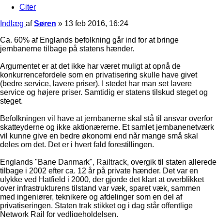
Citer
Indlæg
af
Søren
»
13 feb 2016, 16:24
Ca. 60% af Englands befolkning går ind for at bringe
jernbanerne tilbage på statens hænder.
Argumentet er at det ikke har været muligt at opnå de
konkurrencefordele som en privatisering skulle have givet
(bedre service, lavere priser). I stedet har man set lavere
service og højere priser. Samtidig er statens tilskud steget og
steget.
Befolkningen vil have at jernbanerne skal stå til ansvar overfor
skatteyderne og ikke aktionærerne. Et samlet jernbanenetværk
vil kunne give en bedre økonomi end når mange små skal
deles om det. Det er i hvert fald forestillingen.
Englands "Bane Danmark", Railtrack, overgik til staten allerede
tilbage i 2002 efter ca. 12 år på private hænder. Det var en
ulykke ved Hatfield i 2000, der gjorde det klart at overblikket
over infrastrukturens tilstand var væk, sparet væk, sammen
med ingeniører, teknikere og afdelinger som en del af
privatiseringen. Staten trak stikket og i dag står offentlige
Network Rail for vedligeholdelsen.