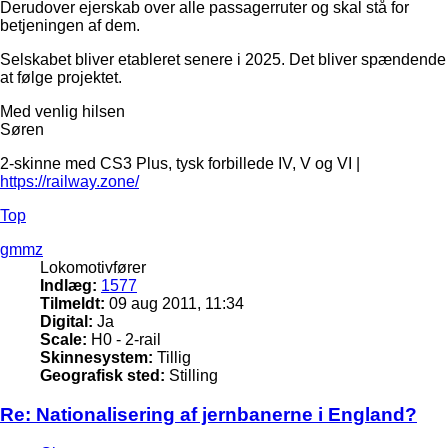
Derudover ejerskab over alle passagerruter og skal stå for
betjeningen af dem.
Selskabet bliver etableret senere i 2025. Det bliver spændende
at følge projektet.
Med venlig hilsen
Søren
2-skinne med CS3 Plus, tysk forbillede IV, V og VI |
https://railway.zone/
Top
gmmz
Lokomotivfører
Indlæg:
1577
Tilmeldt:
09 aug 2011, 11:34
Digital:
Ja
Scale:
H0 - 2-rail
Skinnesystem:
Tillig
Geografisk sted:
Stilling
Re: Nationalisering af jernbanerne i England?