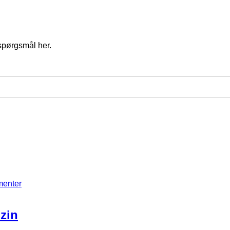
spørgsmål her.
menter
zin