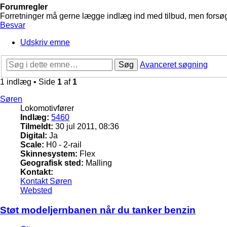
Forumregler
Forretninger må gerne lægge indlæg ind med tilbud, men forsøg 
Besvar
Udskriv emne
Søg
Avanceret søgning
1 indlæg • Side
1
af
1
Søren
Lokomotivfører
Indlæg:
5460
Tilmeldt:
30 jul 2011, 08:36
Digital:
Ja
Scale:
H0 - 2-rail
Skinnesystem:
Flex
Geografisk sted:
Malling
Kontakt:
Kontakt Søren
Websted
Støt modeljernbanen når du tanker benzin