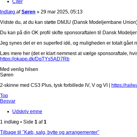
Citer
Indlæg
af
Søren
»
29 mar 2025, 05:13
Vidste du, at du kan støtte DMJU (Dansk Modeljernbane Union)
Du kan på din OK profil skifte sponsoraftalen til Dansk Modelje
Jeg synes det er en superfed idé, og muligheden er totalt gået m
Læs mere her (det er klart nemmest at vælge sponsoraftale, hv
https://okapp.dk/DqTYs5AD7Rb
Med venlig hilsen
Søren
2-skinne med CS3 Plus, tysk forbillede IV, V og VI |
https://rail
Top
Besvar
Udskriv emne
1 indlæg • Side
1
af
1
Tilbage til "Køb, salg, bytte og arrangementer"