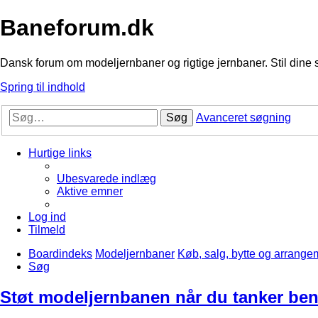
Baneforum.dk
Dansk forum om modeljernbaner og rigtige jernbaner. Stil dine 
Spring til indhold
Søg
Avanceret søgning
Hurtige links
Ubesvarede indlæg
Aktive emner
Log ind
Tilmeld
Boardindeks
Modeljernbaner
Køb, salg, bytte og arrange
Søg
Støt modeljernbanen når du tanker ben