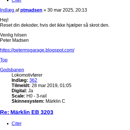
Citer
Indlæg
af
ptmadsen
»
30 mar 2025, 20:13
Hej!
Reset din dekoder, hvis det ikke hjælper så skrot den.
Venlig hilsen
Peter Madsen
https://petermsgarage.blogspot.com/
Top
Godsbanen
Lokomotivfører
Indlæg:
362
Tilmeldt:
28 mar 2019, 01:05
Digital:
Ja
Scale:
H0 - 3-rail
Skinnesystem:
Märklin C
Re: Märklin EB 3203
Citer