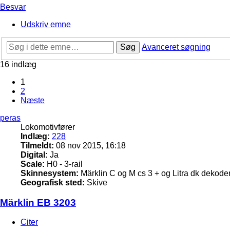
Besvar
Udskriv emne
Søg
Avanceret søgning
16 indlæg
1
2
Næste
peras
Lokomotivfører
Indlæg:
228
Tilmeldt:
08 nov 2015, 16:18
Digital:
Ja
Scale:
H0 - 3-rail
Skinnesystem:
Märklin C og M cs 3 + og Litra dk dekode
Geografisk sted:
Skive
Märklin EB 3203
Citer