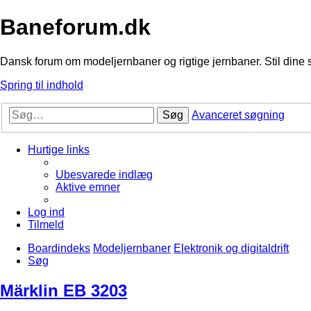
Baneforum.dk
Dansk forum om modeljernbaner og rigtige jernbaner. Stil dine 
Spring til indhold
Søg
Avanceret søgning
Hurtige links
Ubesvarede indlæg
Aktive emner
Log ind
Tilmeld
Boardindeks
Modeljernbaner
Elektronik og digitaldrift
Søg
Märklin EB 3203