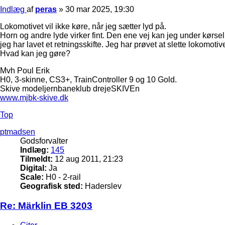
Indlæg
af
peras
»
30 mar 2025, 19:30
Lokomotivet vil ikke køre, når jeg sætter lyd på.
Horn og andre lyde virker fint. Den ene vej kan jeg under kørsel
jeg har lavet et retningsskifte. Jeg har prøvet at slette lokom
Hvad kan jeg gøre?
Mvh Poul Erik
H0, 3-skinne, CS3+, TrainController 9 og 10 Gold.
Skive modeljernbaneklub drejeSKIVEn
www.mjbk-skive.dk
Top
ptmadsen
Godsforvalter
Indlæg:
145
Tilmeldt:
12 aug 2011, 21:23
Digital:
Ja
Scale:
H0 - 2-rail
Geografisk sted:
Haderslev
Re: Märklin EB 3203