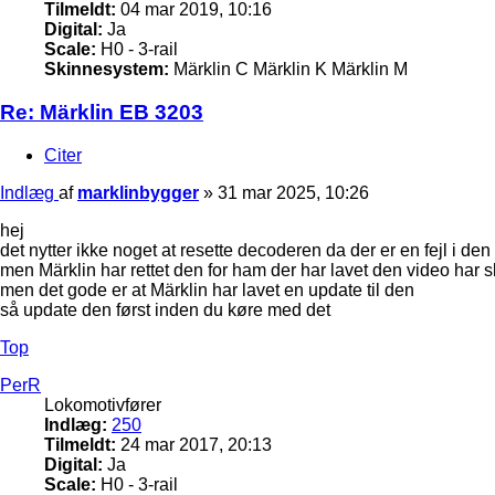
Tilmeldt:
04 mar 2019, 10:16
Digital:
Ja
Scale:
H0 - 3-rail
Skinnesystem:
Märklin C Märklin K Märklin M
Re: Märklin EB 3203
Citer
Indlæg
af
marklinbygger
»
31 mar 2025, 10:26
hej
det nytter ikke noget at resette decoderen da der er en fejl i den f
men Märklin har rettet den for ham der har lavet den video ha
men det gode er at Märklin har lavet en update til den
så update den først inden du køre med det
Top
PerR
Lokomotivfører
Indlæg:
250
Tilmeldt:
24 mar 2017, 20:13
Digital:
Ja
Scale:
H0 - 3-rail