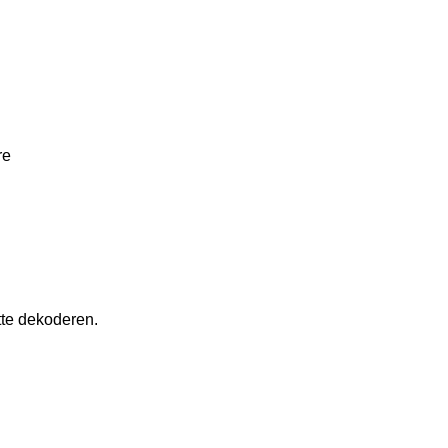
re
ette dekoderen.