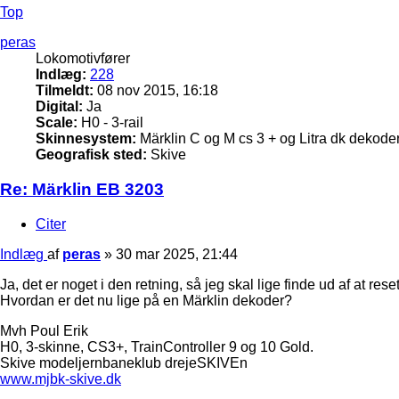
Top
peras
Lokomotivfører
Indlæg:
228
Tilmeldt:
08 nov 2015, 16:18
Digital:
Ja
Scale:
H0 - 3-rail
Skinnesystem:
Märklin C og M cs 3 + og Litra dk dekode
Geografisk sted:
Skive
Re: Märklin EB 3203
Citer
Indlæg
af
peras
»
30 mar 2025, 21:44
Ja, det er noget i den retning, så jeg skal lige finde ud af at res
Hvordan er det nu lige på en Märklin dekoder?
Mvh Poul Erik
H0, 3-skinne, CS3+, TrainController 9 og 10 Gold.
Skive modeljernbaneklub drejeSKIVEn
www.mjbk-skive.dk