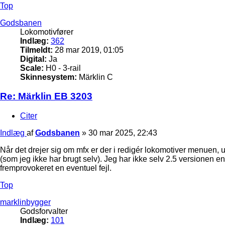
Top
Godsbanen
Lokomotivfører
Indlæg:
362
Tilmeldt:
28 mar 2019, 01:05
Digital:
Ja
Scale:
H0 - 3-rail
Skinnesystem:
Märklin C
Re: Märklin EB 3203
Citer
Indlæg
af
Godsbanen
»
30 mar 2025, 22:43
Når det drejer sig om mfx er der i redigér lokomotiver menuen, 
(som jeg ikke har brugt selv). Jeg har ikke selv 2.5 versionen e
fremprovokeret en eventuel fejl.
Top
marklinbygger
Godsforvalter
Indlæg:
101