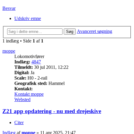
Besvar
Udskriv emne
Avanceret søgning
Søg
1 indlæg • Side
1
af
1
moppe
Lokomotivfører
Indlæg:
4847
Tilmeldt:
30 jul 2011, 12:22
Digital:
Ja
Scale:
H0 - 2-rail
Geografisk sted:
Hammel
Kontakt:
Kontakt moppe
Websted
Z21 app opdatering - nu med drejeskive
Citer
Indlæg
af
moppe
»
11 apr 2025, 21:47