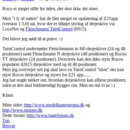
Roco er meget stille for tiden, der sker ikke det store.
Men "i ly af natten" har de fået sneget en opdatering af Z21app
(version 1.5.0) ud, hvor der er tilføjet styring af drejeskive via
LocoNet og
Fleischmann TurnControl
(6915).
Det bliver jeg nødt til at prøve :-)
TurnControl understøtter Fleischmanns to H0 drejeskiver (24 og 48
positioner) samt Fleischmann N drejeskive (48 positioner) og Rocos
TT drejeskive (24 positioner). Desværre kan den ikke styre Rocos
populære 42615 drejeskive med op til 40 positioner.
Men jeg overvejer om jeg skal lave en TurnControl "klon" der kan
styre Rocos drejeskive og styres fra Z21 app......
Jeg har nogle tanker om, hvordan drejeskiven kan aflæse positioner,
uden at den skal fuldstændigt bygges om. Men nu må vi se :-)
Klaus
Mine sider:
http://www.modelbaneeuropa.dk
og
http://www.moppe.dk
Dette forum:
http://www.baneforum.dk
Top
Besvar