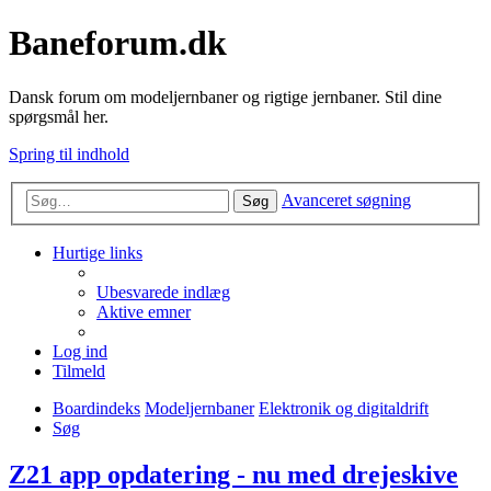
Baneforum.dk
Dansk forum om modeljernbaner og rigtige jernbaner. Stil dine
spørgsmål her.
Spring til indhold
Avanceret søgning
Søg
Hurtige links
Ubesvarede indlæg
Aktive emner
Log ind
Tilmeld
Boardindeks
Modeljernbaner
Elektronik og digitaldrift
Søg
Z21 app opdatering - nu med drejeskive