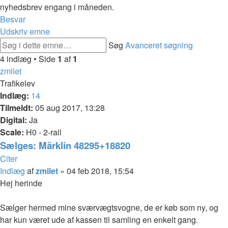
nyhedsbrev engang i måneden.
Besvar
Udskriv emne
Søg
Avanceret søgning
4 indlæg • Side
1
af
1
zmilet
Trafikelev
Indlæg:
14
Tilmeldt:
05 aug 2017, 13:28
Digital:
Ja
Scale:
H0 - 2-rail
Sælges: Märklin 48295+18820
Citer
Indlæg
af
zmilet
»
04 feb 2018, 15:54
Hej herinde
Sælger hermed mine sværvægtsvogne, de er køb som ny, og
har kun været ude af kassen til samling en enkelt gang.