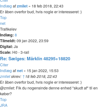
Citer
Indlæg
af
zmilet
»
18 feb 2018, 22:43
Er åben overfor bud, hvis nogle er interesseret :)
Top
net
Trafikelev
Indlæg:
8
Tilmeldt:
09 jan 2022, 23:59
Digital:
Ja
Scale:
H0 - 3-rail
Re: Sælges: Märklin 48295+18820
Citer
Indlæg
af
net
»
15 jan 2022, 15:53
zmilet
skrev:
↑
18 feb 2018, 22:43
Er åben overfor bud, hvis nogle er interesseret :)
@zmilet: Fik du nogensinde denne enhed "skudt af" til en
køber?
Top
JRA