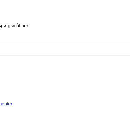
spørgsmål her.
menter