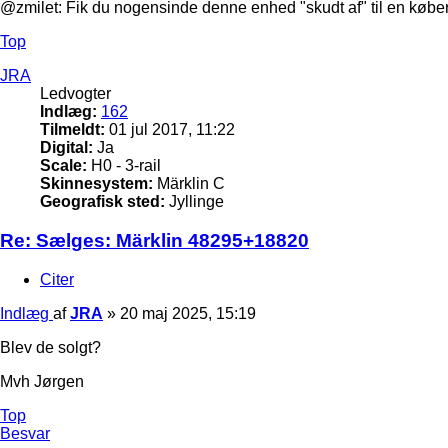
@zmilet: Fik du nogensinde denne enhed "skudt af" til en købe
Top
JRA
Ledvogter
Indlæg:
162
Tilmeldt:
01 jul 2017, 11:22
Digital:
Ja
Scale:
H0 - 3-rail
Skinnesystem:
Märklin C
Geografisk sted:
Jyllinge
Re: Sælges: Märklin 48295+18820
Citer
Indlæg
af
JRA
»
20 maj 2025, 15:19
Blev de solgt?
Mvh Jørgen
Top
Besvar