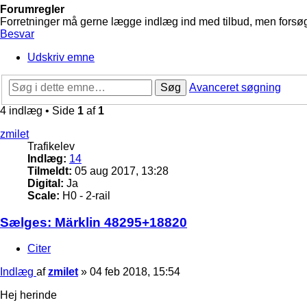
Forumregler
Forretninger må gerne lægge indlæg ind med tilbud, men forsøg 
Besvar
Udskriv emne
Søg
Avanceret søgning
4 indlæg • Side
1
af
1
zmilet
Trafikelev
Indlæg:
14
Tilmeldt:
05 aug 2017, 13:28
Digital:
Ja
Scale:
H0 - 2-rail
Sælges: Märklin 48295+18820
Citer
Indlæg
af
zmilet
»
04 feb 2018, 15:54
Hej herinde