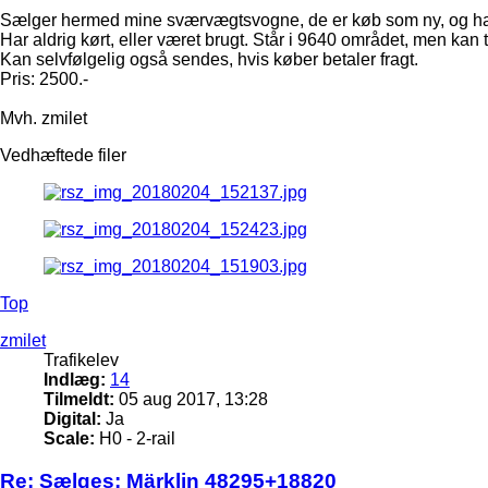
Sælger hermed mine sværvægtsvogne, de er køb som ny, og har 
Har aldrig kørt, eller været brugt. Står i 9640 området, men kan
Kan selvfølgelig også sendes, hvis køber betaler fragt.
Pris: 2500.-
Mvh. zmilet
Vedhæftede filer
Top
zmilet
Trafikelev
Indlæg:
14
Tilmeldt:
05 aug 2017, 13:28
Digital:
Ja
Scale:
H0 - 2-rail
Re: Sælges: Märklin 48295+18820