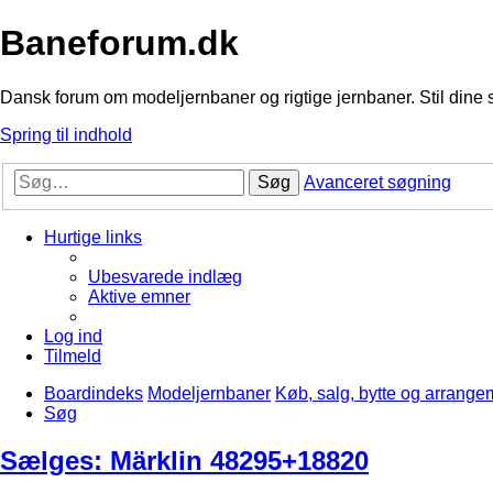
Baneforum.dk
Dansk forum om modeljernbaner og rigtige jernbaner. Stil dine 
Spring til indhold
Søg
Avanceret søgning
Hurtige links
Ubesvarede indlæg
Aktive emner
Log ind
Tilmeld
Boardindeks
Modeljernbaner
Køb, salg, bytte og arrange
Søg
Sælges: Märklin 48295+18820