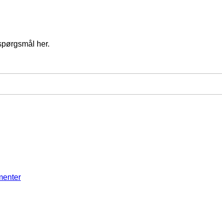
spørgsmål her.
menter