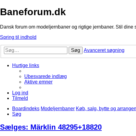
Baneforum.dk
Dansk forum om modeljernbaner og rigtige jernbaner. Stil dine 
Spring til indhold
Søg
Avanceret søgning
Hurtige links
Ubesvarede indlæg
Aktive emner
Log ind
Tilmeld
Boardindeks
Modeljernbaner
Køb, salg, bytte og arrange
Søg
Sælges: Märklin 48295+18820