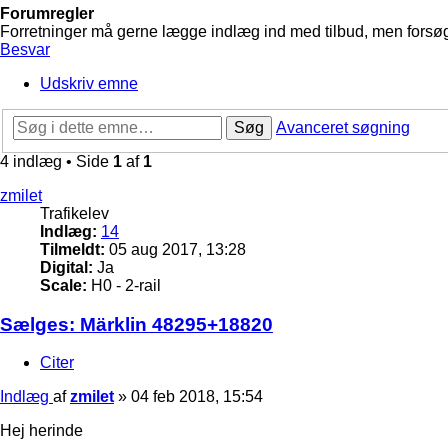
Forumregler
Forretninger må gerne lægge indlæg ind med tilbud, men forsøg 
Besvar
Udskriv emne
Søg
Avanceret søgning
4 indlæg • Side
1
af
1
zmilet
Trafikelev
Indlæg:
14
Tilmeldt:
05 aug 2017, 13:28
Digital:
Ja
Scale:
H0 - 2-rail
Sælges: Märklin 48295+18820
Citer
Indlæg
af
zmilet
»
04 feb 2018, 15:54
Hej herinde