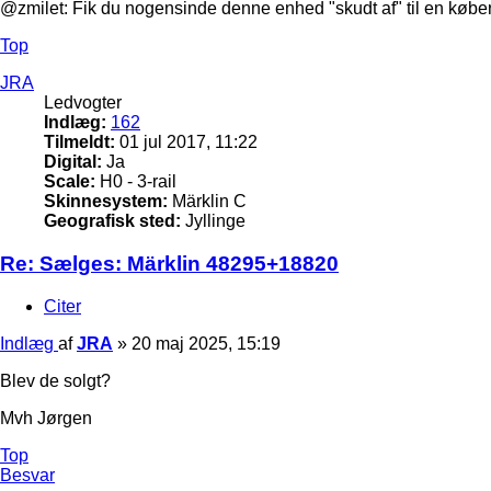
@zmilet: Fik du nogensinde denne enhed "skudt af" til en købe
Top
JRA
Ledvogter
Indlæg:
162
Tilmeldt:
01 jul 2017, 11:22
Digital:
Ja
Scale:
H0 - 3-rail
Skinnesystem:
Märklin C
Geografisk sted:
Jyllinge
Re: Sælges: Märklin 48295+18820
Citer
Indlæg
af
JRA
»
20 maj 2025, 15:19
Blev de solgt?
Mvh Jørgen
Top
Besvar