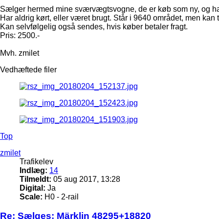
Sælger hermed mine sværvægtsvogne, de er køb som ny, og har 
Har aldrig kørt, eller været brugt. Står i 9640 området, men kan
Kan selvfølgelig også sendes, hvis køber betaler fragt.
Pris: 2500.-
Mvh. zmilet
Vedhæftede filer
Top
zmilet
Trafikelev
Indlæg:
14
Tilmeldt:
05 aug 2017, 13:28
Digital:
Ja
Scale:
H0 - 2-rail
Re: Sælges: Märklin 48295+18820