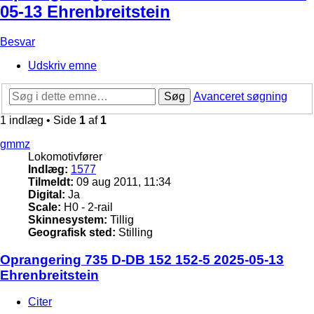
05-13 Ehrenbreitstein
Besvar
Udskriv emne
Søg
Avanceret søgning
1 indlæg • Side
1
af
1
gmmz
Lokomotivfører
Indlæg:
1577
Tilmeldt:
09 aug 2011, 11:34
Digital:
Ja
Scale:
H0 - 2-rail
Skinnesystem:
Tillig
Geografisk sted:
Stilling
Oprangering 735 D-DB 152 152-5 2025-05-13
Ehrenbreitstein
Citer