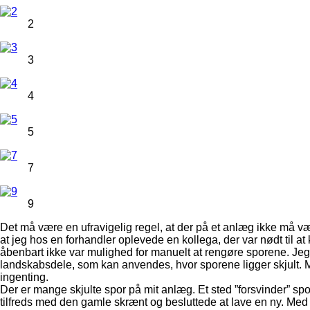
2
3
4
5
7
9
Det må være en ufravigelig regel, at der på et anlæg ikke må væ
at jeg hos en forhandler oplevede en kollega, der var nødt til a
åbenbart ikke var mulighed for manuelt at rengøre sporene. Jeg v
landskabsdele, som kan anvendes, hvor sporene ligger skjult. M
ingenting.
Der er mange skjulte spor på mit anlæg. Et sted ”forsvinder” sp
tilfreds med den gamle skrænt og besluttede at lave en ny. Med de