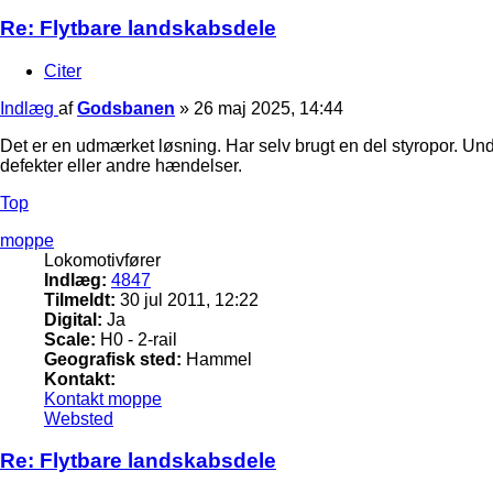
Re: Flytbare landskabsdele
Citer
Indlæg
af
Godsbanen
»
26 maj 2025, 14:44
Det er en udmærket løsning. Har selv brugt en del styropor. Un
defekter eller andre hændelser.
Top
moppe
Lokomotivfører
Indlæg:
4847
Tilmeldt:
30 jul 2011, 12:22
Digital:
Ja
Scale:
H0 - 2-rail
Geografisk sted:
Hammel
Kontakt:
Kontakt moppe
Websted
Re: Flytbare landskabsdele