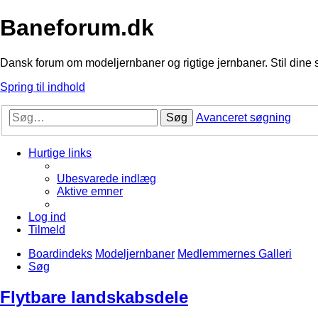
Baneforum.dk
Dansk forum om modeljernbaner og rigtige jernbaner. Stil dine 
Spring til indhold
Søg
Avanceret søgning
Hurtige links
Ubesvarede indlæg
Aktive emner
Log ind
Tilmeld
Boardindeks
Modeljernbaner
Medlemmernes Galleri
Søg
Flytbare landskabsdele