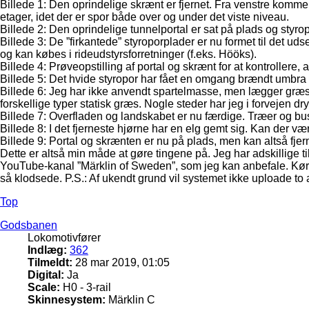
Billede 1: Den oprindelige skrænt er fjernet. Fra venstre komme
etager, idet der er spor både over og under det viste niveau.
Billede 2: Den oprindelige tunnelportal er sat på plads og styr
Billede 3: De ”firkantede” styroporplader er nu formet til det ud
og kan købes i rideudstyrsforretninger (f.eks. Hööks).
Billede 4: Prøveopstilling af portal og skrænt for at kontrollere
Billede 5: Det hvide styropor har fået en omgang brændt umbra 
Billede 6: Jeg har ikke anvendt spartelmasse, men lægger græs 
forskellige typer statisk græs. Nogle steder har jeg i forvejen dr
Billede 7: Overfladen og landskabet er nu færdige. Træer og bu
Billede 8: I det fjerneste hjørne har en elg gemt sig. Kan der væ
Billede 9: Portal og skrænten er nu på plads, men kan altså fje
Dette er altså min måde at gøre tingene på. Jeg har adskillige 
YouTube-kanal ”Märklin of Sweden”, som jeg kan anbefale. Køret
så klodsede. P.S.: Af ukendt grund vil systemet ikke uploade to a
Top
Godsbanen
Lokomotivfører
Indlæg:
362
Tilmeldt:
28 mar 2019, 01:05
Digital:
Ja
Scale:
H0 - 3-rail
Skinnesystem:
Märklin C