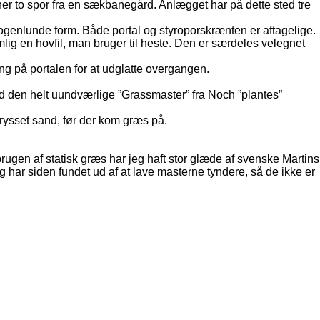
ner to spor fra en sækbanegård. Anlægget har på dette sted tre
nogenlunde form. Både portal og styroporskrænten er aftagelige.
emlig en hovfil, man bruger til heste. Den er særdeles velegnet
ing på portalen for at udglatte overgangen.
d den helt uundværlige ”Grassmaster” fra Noch ”plantes”
rysset sand, før der kom græs på.
rugen af statisk græs har jeg haft stor glæde af svenske Martins
har siden fundet ud af at lave masterne tyndere, så de ikke er