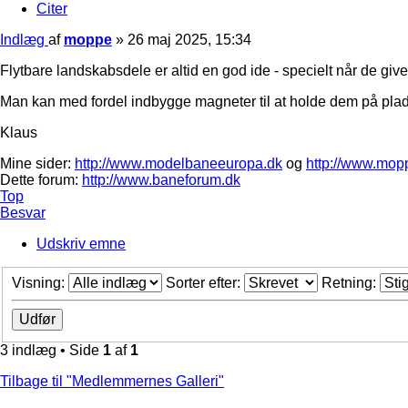
Citer
Indlæg
af
moppe
»
26 maj 2025, 15:34
Flytbare landskabsdele er altid en god ide - specielt når de give
Man kan med fordel indbygge magneter til at holde dem på plad
Klaus
Mine sider:
http://www.modelbaneeuropa.dk
og
http://www.mop
Dette forum:
http://www.baneforum.dk
Top
Besvar
Udskriv emne
Visning:
Sorter efter:
Retning:
3 indlæg • Side
1
af
1
Tilbage til "Medlemmernes Galleri"