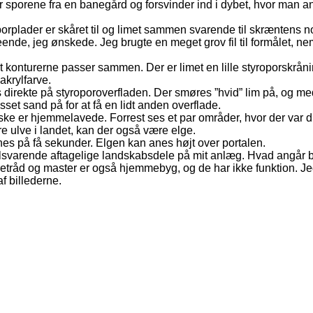
r sporene fra en banegård og forsvinder ind i dybet, hvor man a
oporplader er skåret til og limet sammen svarende til skræntens 
seende, jeg ønskede. Jeg brugte en meget grov fil til formålet, n
, at konturerne passer sammen. Der er limet en lille styroporskrån
akrylfarve.
direkte på styroporoverfladen. Der smøres ”hvid” lim på, og me
ysset sand på for at få en lidt anden overflade.
ske er hjemmelavede. Forrest ses et par områder, hvor der var d
re ulve i landet, kan der også være elge.
rnes på få sekunder. Elgen kan anes højt over portalen.
tilsvarende aftagelige landskabsdele på mit anlæg. Hvad angår b
råd og master er også hjemmebyg, og de har ikke funktion. Jeg 
f billederne.