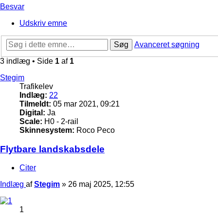
Besvar
Udskriv emne
Søg
Avanceret søgning
3 indlæg • Side
1
af
1
Stegim
Trafikelev
Indlæg:
22
Tilmeldt:
05 mar 2021, 09:21
Digital:
Ja
Scale:
H0 - 2-rail
Skinnesystem:
Roco Peco
Flytbare landskabsdele
Citer
Indlæg
af
Stegim
»
26 maj 2025, 12:55
1