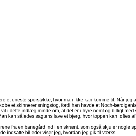
re et eneste sporstykke, hvor man ikke kan komme til. Når jeg a
t købe et skinnerensningstog, fordi han havde et Noch-færdiganlæg
il i dette indlæg minde om, at det er uhyre nemt og billigt med 
an kan således sagtens lave et bjerg, hvor toppen kan løftes af
orene fra en banegård ind i en skrænt, som også skjuler nogle s
 indsatte billeder viser jeg, hvordan jeg gik til værks.