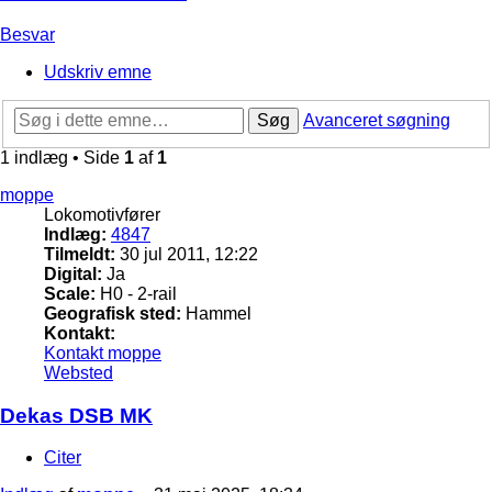
Besvar
Udskriv emne
Søg
Avanceret søgning
1 indlæg • Side
1
af
1
moppe
Lokomotivfører
Indlæg:
4847
Tilmeldt:
30 jul 2011, 12:22
Digital:
Ja
Scale:
H0 - 2-rail
Geografisk sted:
Hammel
Kontakt:
Kontakt moppe
Websted
Dekas DSB MK
Citer