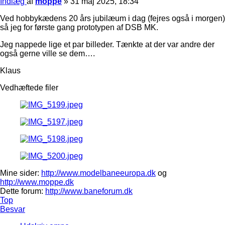
Indlæg
af
moppe
»
31 maj 2025, 18:34
Ved hobbykædens 20 års jubilæum i dag (fejres også i morgen)
så jeg for første gang prototypen af DSB MK.
Jeg nappede lige et par billeder. Tænkte at der var andre der
også gerne ville se dem….
Klaus
Vedhæftede filer
Mine sider:
http://www.modelbaneeuropa.dk
og
http://www.moppe.dk
Dette forum:
http://www.baneforum.dk
Top
Besvar