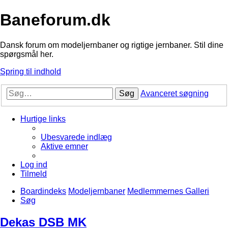
Baneforum.dk
Dansk forum om modeljernbaner og rigtige jernbaner. Stil dine
spørgsmål her.
Spring til indhold
Søg
Avanceret søgning
Hurtige links
Ubesvarede indlæg
Aktive emner
Log ind
Tilmeld
Boardindeks
Modeljernbaner
Medlemmernes Galleri
Søg
Dekas DSB MK