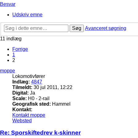
Besvar
Udskriv emne
Søg
Avanceret søgning
11 indlæg
Forrige
1
2
moppe
Lokomotivfører
Indlæg:
4847
Tilmeldt:
30 jul 2011, 12:22
Digital:
Ja
Scale:
H0 - 2-rail
Geografisk sted:
Hammel
Kontakt:
Kontakt moppe
Websted
Re: Sporskiftedrev k-skinner