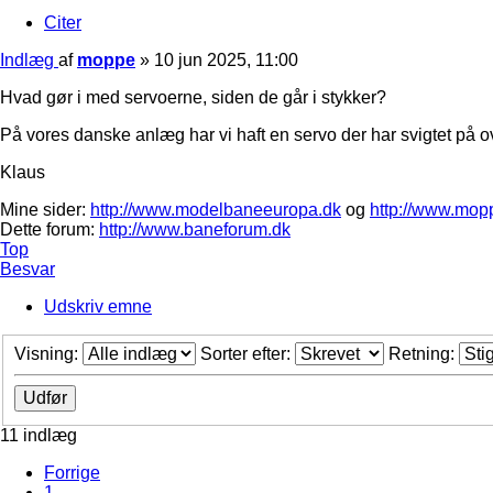
Citer
Indlæg
af
moppe
»
10 jun 2025, 11:00
Hvad gør i med servoerne, siden de går i stykker?
På vores danske anlæg har vi haft en servo der har svigtet på ov
Klaus
Mine sider:
http://www.modelbaneeuropa.dk
og
http://www.mop
Dette forum:
http://www.baneforum.dk
Top
Besvar
Udskriv emne
Visning:
Sorter efter:
Retning:
11 indlæg
Forrige
1