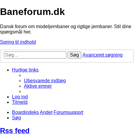
Baneforum.dk
Dansk forum om modeljernbaner og rigtige jernbaner. Stil dine
spørgsmål her.
Spring til indhold
Søg
Avanceret søgning
Hurtige links
Ubesvarede indlæg
Aktive emner
Log ind
Tilmeld
Boardindeks
Andet
Forumsupport
Søg
Rss feed