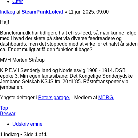
Citer
Indlæg
af
SteamPunkLolcat
»
11 jun 2025, 09:00
Hej!
Baneforum.dk har tidligere haft et rss-feed, så man kunne følge
med i hvad der skete på sitet via diverse feedreadere og
dashboards, men det stoppede med at virke for et halvt år siden
ca. Er det muligt at få den funktion tilbage?
MVH Morten Strårup
K.P.E.V i Sønderjylland og Nordslesvig 1908 - 1914. DSB
epoke 3. Min egen fantasibane: Det Kongelige Sønderjydske
Jernbane Selskab KSJS fra '20 til '85. Råstoftransporter via
jernbanen.
Yngste deltager i
Peters garage.
- Medlem af
MERG.
Top
Besvar
Udskriv emne
1 indlæg • Side
1
af
1