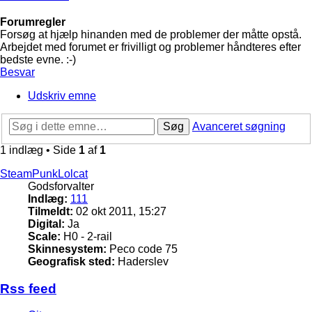
Forumregler
Forsøg at hjælp hinanden med de problemer der måtte opstå.
Arbejdet med forumet er frivilligt og problemer håndteres efter
bedste evne. :-)
Besvar
Udskriv emne
Søg
Avanceret søgning
1 indlæg • Side
1
af
1
SteamPunkLolcat
Godsforvalter
Indlæg:
111
Tilmeldt:
02 okt 2011, 15:27
Digital:
Ja
Scale:
H0 - 2-rail
Skinnesystem:
Peco code 75
Geografisk sted:
Haderslev
Rss feed