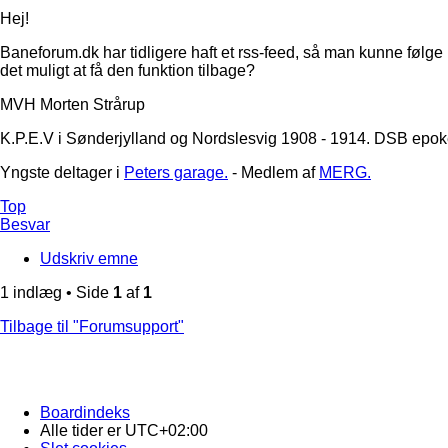
Hej!
Baneforum.dk har tidligere haft et rss-feed, så man kunne følge
det muligt at få den funktion tilbage?
MVH Morten Strårup
K.P.E.V i Sønderjylland og Nordslesvig 1908 - 1914. DSB epoke
Yngste deltager i
Peters garage.
- Medlem af
MERG.
Top
Besvar
Udskriv emne
1 indlæg • Side
1
af
1
Tilbage til "Forumsupport"
Boardindeks
Alle tider er
UTC+02:00