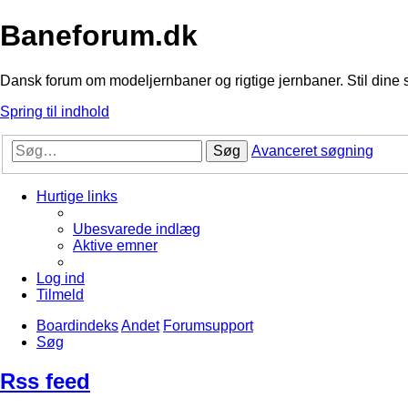
Baneforum.dk
Dansk forum om modeljernbaner og rigtige jernbaner. Stil dine 
Spring til indhold
Søg
Avanceret søgning
Hurtige links
Ubesvarede indlæg
Aktive emner
Log ind
Tilmeld
Boardindeks
Andet
Forumsupport
Søg
Rss feed