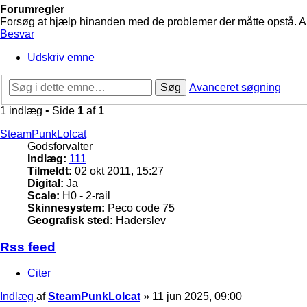
Forumregler
Forsøg at hjælp hinanden med de problemer der måtte opstå. Arbe
Besvar
Udskriv emne
Søg
Avanceret søgning
1 indlæg • Side
1
af
1
SteamPunkLolcat
Godsforvalter
Indlæg:
111
Tilmeldt:
02 okt 2011, 15:27
Digital:
Ja
Scale:
H0 - 2-rail
Skinnesystem:
Peco code 75
Geografisk sted:
Haderslev
Rss feed
Citer
Indlæg
af
SteamPunkLolcat
»
11 jun 2025, 09:00