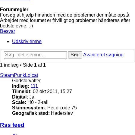
Forumregler
Forsøg at hjælp hinanden med de problemer der måtte opstå.
Arbejdet med forumet er frivilligt og problemer håndteres efter
bedste evne. :-)
Besvar
Udskriv emne
Søg
Avanceret søgning
1 indlæg • Side
1
af
1
SteamPunkLolcat
Godsforvalter
Indlæg:
111
Tilmeldt:
02 okt 2011, 15:27
Digital:
Ja
Scale:
H0 - 2-rail
Skinnesystem:
Peco code 75
Geografisk sted:
Haderslev
Rss feed