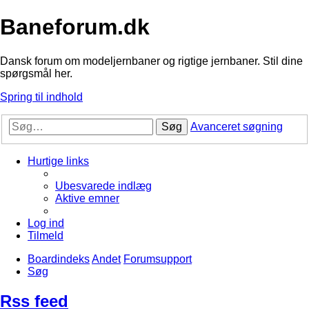
Baneforum.dk
Dansk forum om modeljernbaner og rigtige jernbaner. Stil dine
spørgsmål her.
Spring til indhold
Søg
Avanceret søgning
Hurtige links
Ubesvarede indlæg
Aktive emner
Log ind
Tilmeld
Boardindeks
Andet
Forumsupport
Søg
Rss feed