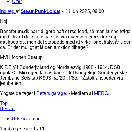
Citer
Indlæg
af
SteamPunkLolcat
»
11 jun 2025, 09:00
Hej!
Baneforum.dk har tidligere haft et rss-feed, så man kunne følge
med i hvad der skete på sitet via diverse feedreadere og
dashboards, men det stoppede med at virke for et halvt år siden
ca. Er det muligt at få den funktion tilbage?
MVH Morten Strårup
K.P.E.V i Sønderjylland og Nordslesvig 1908 - 1914. DSB
epoke 3. Min egen fantasibane: Det Kongelige Sønderjydske
Jernbane Selskab KSJS fra '20 til '85. Råstoftransporter via
jernbanen.
Yngste deltager i
Peters garage.
- Medlem af
MERG.
Top
Besvar
Udskriv emne
1 indlæg • Side
1
af
1