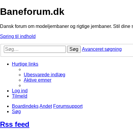
Baneforum.dk
Dansk forum om modeljernbaner og rigtige jernbaner. Stil dine 
Spring til indhold
Søg
Avanceret søgning
Hurtige links
Ubesvarede indlæg
Aktive emner
Log ind
Tilmeld
Boardindeks
Andet
Forumsupport
Søg
Rss feed