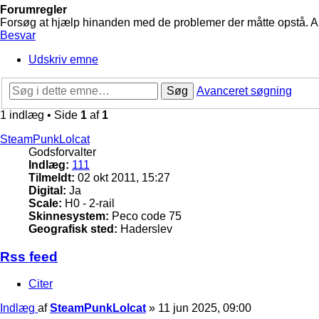
Forumregler
Forsøg at hjælp hinanden med de problemer der måtte opstå. Arbe
Besvar
Udskriv emne
Søg
Avanceret søgning
1 indlæg • Side
1
af
1
SteamPunkLolcat
Godsforvalter
Indlæg:
111
Tilmeldt:
02 okt 2011, 15:27
Digital:
Ja
Scale:
H0 - 2-rail
Skinnesystem:
Peco code 75
Geografisk sted:
Haderslev
Rss feed
Citer
Indlæg
af
SteamPunkLolcat
»
11 jun 2025, 09:00