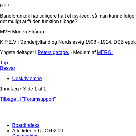
Hej!
Baneforum.dk har tidligere haft et rss-feed, så man kunne følge
det muligt at få den funktion tilbage?
MVH Morten Strårup
K.P.E.V i Sønderjylland og Nordslesvig 1908 - 1914. DSB epoke
Yngste deltager i
Peters garage.
- Medlem af
MERG.
Top
Besvar
Udskriv emne
1 indlæg • Side
1
af
1
Tilbage til "Forumsupport"
Boardindeks
Alle tider er
UTC+02:00