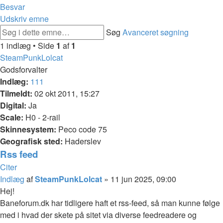
Besvar
Udskriv emne
Søg
Avanceret søgning
1 indlæg • Side
1
af
1
SteamPunkLolcat
Godsforvalter
Indlæg:
111
Tilmeldt:
02 okt 2011, 15:27
Digital:
Ja
Scale:
H0 - 2-rail
Skinnesystem:
Peco code 75
Geografisk sted:
Haderslev
Rss feed
Citer
Indlæg
af
SteamPunkLolcat
»
11 jun 2025, 09:00
Hej!
Baneforum.dk har tidligere haft et rss-feed, så man kunne følge
med i hvad der skete på sitet via diverse feedreadere og