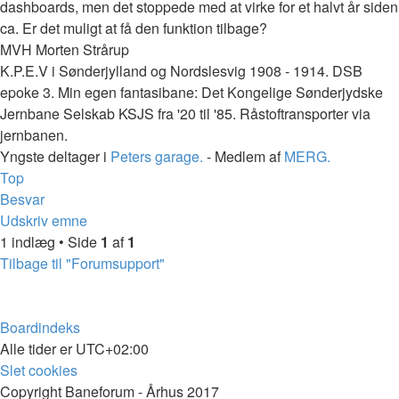
dashboards, men det stoppede med at virke for et halvt år siden
ca. Er det muligt at få den funktion tilbage?
MVH Morten Strårup
K.P.E.V i Sønderjylland og Nordslesvig 1908 - 1914. DSB
epoke 3. Min egen fantasibane: Det Kongelige Sønderjydske
Jernbane Selskab KSJS fra '20 til '85. Råstoftransporter via
jernbanen.
Yngste deltager i
Peters garage.
- Medlem af
MERG.
Top
Besvar
Udskriv emne
1 indlæg • Side
1
af
1
Tilbage til "Forumsupport"
Boardindeks
Alle tider er
UTC+02:00
Slet cookies
Copyright Baneforum - Århus 2017