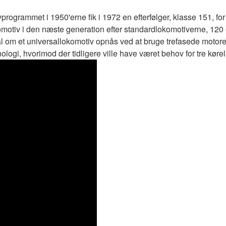
ogrammet i 1950'erne fik i 1972 en efterfølger, klasse 151, for a
omotiv i den næste generation efter standardlokomotiverne, 120
mål om et universallokomotiv opnås ved at bruge trefasede motore
logi, hvorimod der tidligere ville have været behov for tre køre