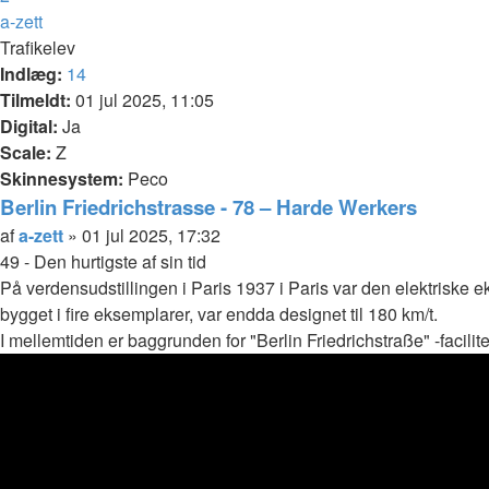
Næste
a-zett
Trafikelev
Indlæg:
14
Tilmeldt:
01 jul 2025, 11:05
Digital:
Ja
Scale:
Z
Skinnesystem:
Peco
Berlin Friedrichstrasse - 78 – Harde Werkers
Citer
Indlæg
af
a-zett
»
01 jul 2025, 17:32
49 - Den hurtigste af sin tid
På verdensudstillingen i Paris 1937 i Paris var den elektriske
bygget i fire eksemplarer, var endda designet til 180 km/t.
I mellemtiden er baggrunden for "Berlin Friedrichstraße" -facilite