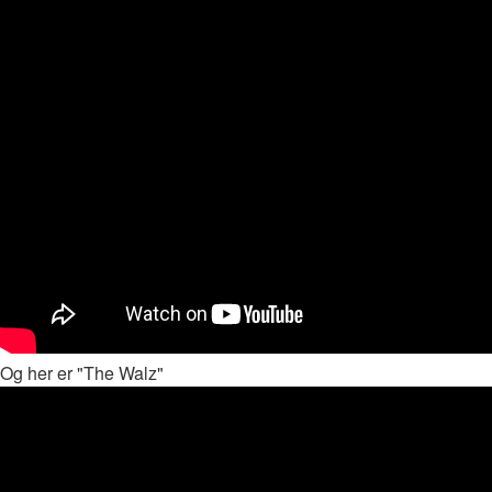
Og her er "The Walz"