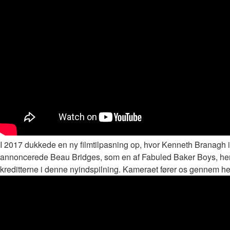
I 2017 dukkede en ny filmtilpasning op, hvor Kenneth Branagh i
annoncerede Beau Bridges, som en af ​​Fabuled Baker Boys, h
kreditterne i denne nyindspilning. Kameraet fører os gennem hele