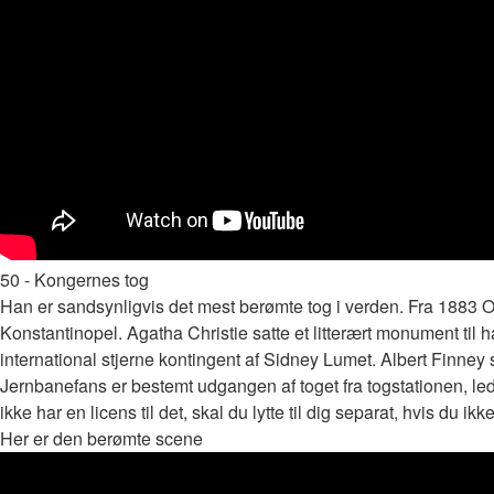
50 - Kongernes tog
Han er sandsynligvis det mest berømte tog i verden. Fra 1883 O
Konstantinopel. Agatha Christie satte et litterært monument til
international stjerne kontingent af Sidney Lumet. Albert Finney 
Jernbanefans er bestemt udgangen af ​​toget fra togstationen, l
ikke har en licens til det, skal du lytte til dig separat, hvis du ik
Her er den berømte scene