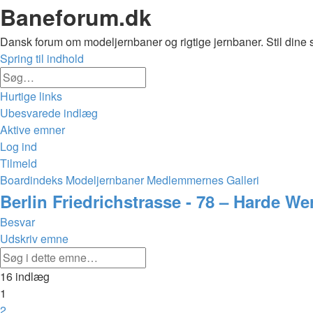
Baneforum.dk
Dansk forum om modeljernbaner og rigtige jernbaner. Stil dine 
Spring til indhold
Avanceret
Søg
søgning
Hurtige links
Ubesvarede indlæg
Aktive emner
Log ind
Tilmeld
Boardindeks
Modeljernbaner
Medlemmernes Galleri
Søg
Berlin Friedrichstrasse - 78 – Harde We
Besvar
Udskriv emne
Avanceret
Søg
søgning
16 indlæg
1
2