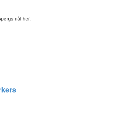
spørgsmål her.
rkers