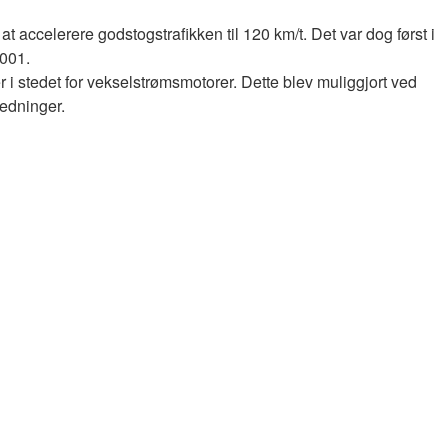
t accelerere godstogstrafikken til 120 km/t. Det var dog først i
 001.
r i stedet for vekselstrømsmotorer. Dette blev muliggjort ved
ledninger.