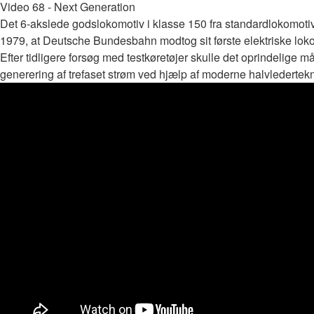
Video 68 - Next Generation
Det 6-akslede godslokomotiv i klasse 150 fra standardlokomotivpr
1979, at Deutsche Bundesbahn modtog sit første elektriske lok
Efter tidligere forsøg med testkøretøjer skulle det oprindelige 
generering af trefaset strøm ved hjælp af moderne halvledertekno