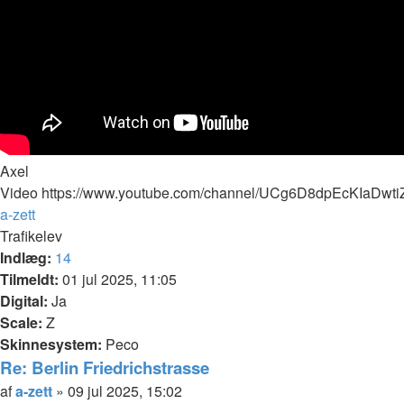
Axel
Video https://www.youtube.com/channel/UCg6D8dpEcKIaDw
Top
a-zett
Trafikelev
Indlæg:
14
Tilmeldt:
01 jul 2025, 11:05
Digital:
Ja
Scale:
Z
Skinnesystem:
Peco
Re: Berlin Friedrichstrasse
Citer
Indlæg
af
a-zett
»
09 jul 2025, 15:02