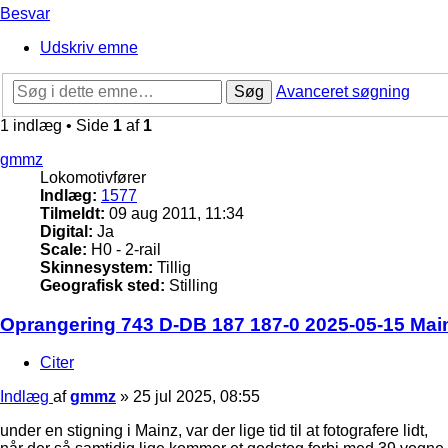
Besvar
Udskriv emne
Søg
Avanceret søgning
1 indlæg • Side
1
af
1
gmmz
Lokomotivfører
Indlæg:
1577
Tilmeldt:
09 aug 2011, 11:34
Digital:
Ja
Scale:
H0 - 2-rail
Skinnesystem:
Tillig
Geografisk sted:
Stilling
Oprangering 743 D-DB 187 187-0 2025-05-15 Mai
Citer
Indlæg
af
gmmz
»
25 jul 2025, 08:55
under en stigning i Mainz, var der lige tid til at fotografere lidt,