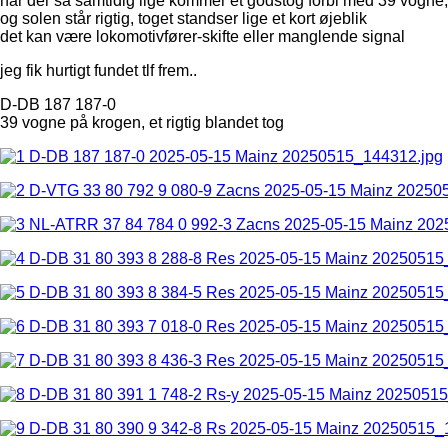
når der så samtidig lige kommer et godstog forbi med 39 vogne,
og solen står rigtig, toget standser lige et kort øjeblik
det kan være lokomotivfører-skifte eller manglende signal
jeg fik hurtigt fundet tlf frem..
D-DB 187 187-0
39 vogne på krogen, et rigtig blandet tog