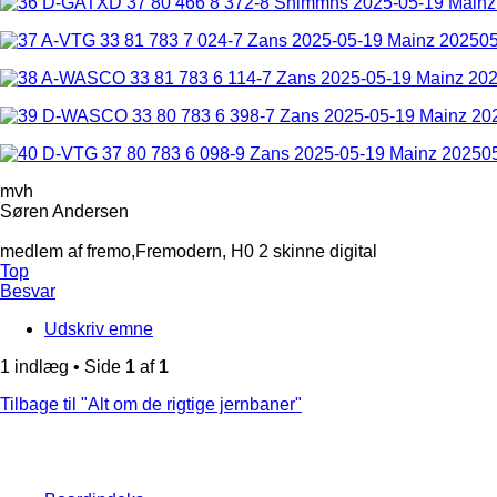
mvh
Søren Andersen
medlem af fremo,Fremodern, H0 2 skinne digital
Top
Besvar
Udskriv emne
1 indlæg • Side
1
af
1
Tilbage til "Alt om de rigtige jernbaner"